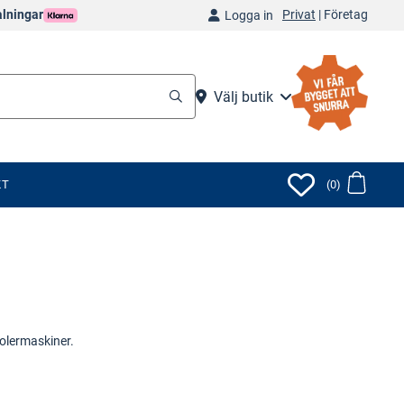
Privat
|
Företag
alningar
Logga in
Välj butik
KT
(0)
polermaskiner.