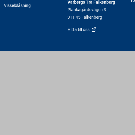
rö
Varbergs Trä Falkenberg
Visselblåsning
Plankagårdsvägen 3
311 45 Falkenberg
Hitta till oss