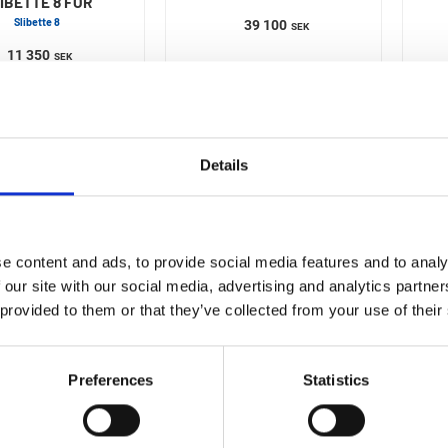
IBETTE 8 FÖR
Slibette 8
39 100
SEK
11 350
SEK
Details
e content and ads, to provide social media features and to analy
 our site with our social media, advertising and analytics partn
 provided to them or that they’ve collected from your use of their
KEF
KEF
SLIPMASKIN KEF
BÄNKSLIPMASKIN SLIBETTE
LIBEX 200EB
6 NE
Preferences
Statistics
230V-1FAS
15 300
SEK
9 789
SEK