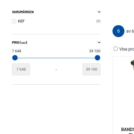
VARUMÄRKEN
KEF
6
6
av 6
PRIS (
)
SEK
Visa pro
7 648
39 100
-
BAND