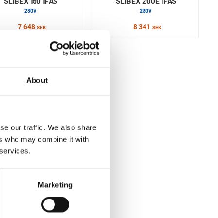
SLIBEX 150 1FAS
SLIBEX 200E 1FAS
230V
230V
7 648
8 341
SEK
SEK
About
se our traffic. We also share
ers who may combine it with
 services.
Marketing