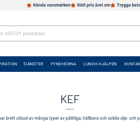
Kända varumärken
Rätt pris året om
Trygga bet
PIRATION
TJÄNSTER
FYNDHÖRNA
LUNCH-HJÄLPEN
KONTA
KEF
r brett utbud av många typer av pålitliga, hållbara och solida slip- och 