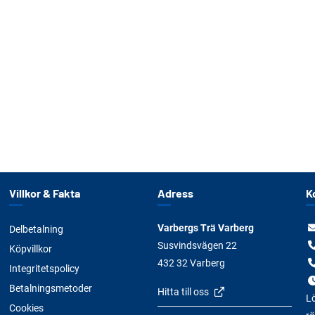
Villkor & Fakta
Adress
K
Varbergs Trä Varberg
Delbetalning
Susvindsvägen 22
Köpvillkor
432 32 Varberg
Integritetspolicy
Betalningsmetoder
Hitta till oss
Lö
Cookies