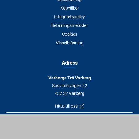
Köpvillkor
Integritetspolicy
Betalningsmetoder
Cookies
Visselblåsning
Adress
Varbergs Trä Varberg
Susvindsvägen 22
432 32 Varberg
Hitta till oss
Varbergs Trä Falkenberg
Plankagårdsvägen 3
311 45 Falkenberg