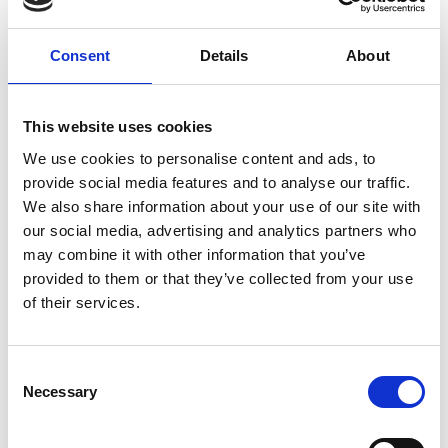
474
1 269
SEK
SEK
Consent
Details
About
This website uses cookies
We use cookies to personalise content and ads, to
provide social media features and to analyse our traffic.
We also share information about your use of our site with
our social media, advertising and analytics partners who
may combine it with other information that you’ve
KAPRO
KAPRO
VATTENPASS TORPEDO
VATTENPASS TWIN PRO
provided to them or that they’ve collected from your use
923 25CM
10CM
of their services.
355
170
SEK
SEK
Consent
Necessary
Selection