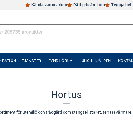
Kända varumärken
Rätt pris året om
Trygga bet
PIRATION
TJÄNSTER
FYNDHÖRNA
LUNCH-HJÄLPEN
KONTA
Hortus
sortiment för utemiljö och trädgård som stängsel, staket, terrassvärmare