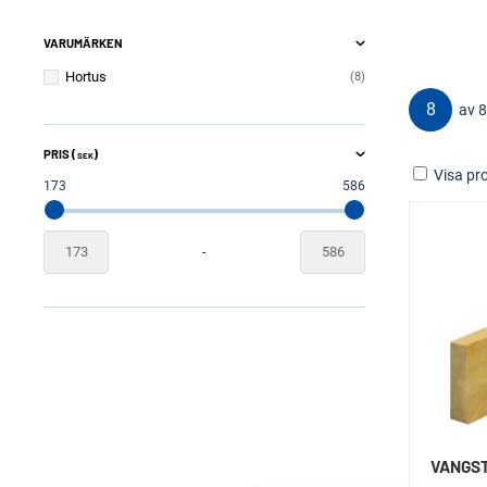
VARUMÄRKEN
Hortus
8
8
av 8
PRIS (
)
SEK
Visa pro
173
586
-
VANGST