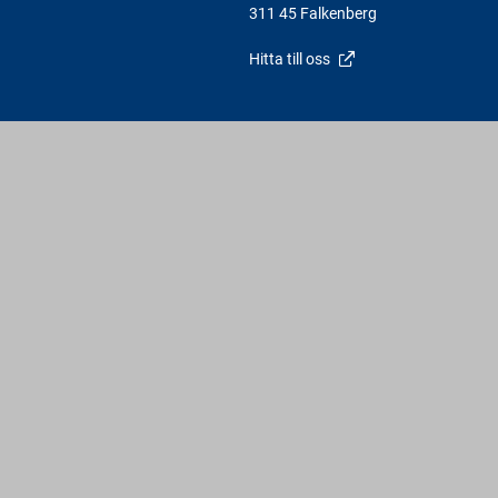
311 45 Falkenberg
Hitta till oss
Varbergs Trä - En av Sveriges Fria Bygghandlare
t familjeföretag som finns i mellersta Halland, med huvudkontor i Varberg