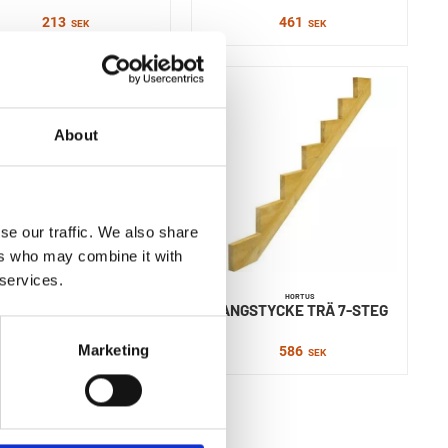
213
461
SEK
SEK
About
se our traffic. We also share
ers who may combine it with
 services.
HORTUS
HORTUS
GSTYCKE TRÄ 6-STEG
VANGSTYCKE TRÄ 7-STEG
Marketing
529
586
SEK
SEK