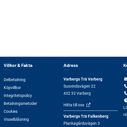
Villkor & Fakta
Adress
K
Varbergs Trä Varberg
Delbetalning
Susvindsvägen 22
Köpvillkor
432 32 Varberg
Integritetspolicy
Betalningsmetoder
Hitta till oss
Lö
Cookies
rö
Varbergs Trä Falkenberg
Visselblåsning
Plankagårdsvägen 3