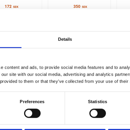
172
350
SEK
SEK
Details
e content and ads, to provide social media features and to analy
 our site with our social media, advertising and analytics partn
 provided to them or that they’ve collected from your use of their
HORTUS
HORTUS
YCKE TRÄ 3-STEG
VANGSTYCKE TRÄ 5-STEG
VAN
Preferences
Statistics
247
400
SEK
SEK