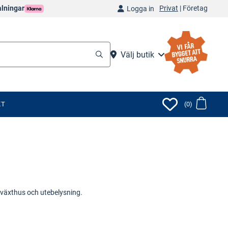
Privat
|
Företag
alningar
Logga in
Välj butik
KT
(0)
, växthus och utebelysning.