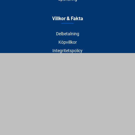
Villkor & Fakta
Delbetalning
Köpvillkor
Integritetspolicy
Betalningsmetoder
Cookies
Visselblåsning
Adress
Varbergs Trä Varberg
Susvindsvägen 22
432 32 Varberg