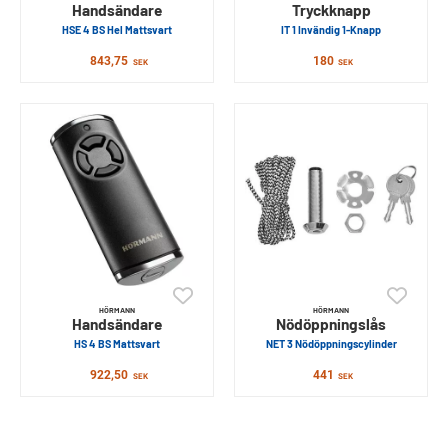
Handsändare
Tryckknapp
HSE 4 BS Hel Mattsvart
IT 1 Invändig 1-Knapp
843,75
180
SEK
SEK
HÖRMANN
HÖRMANN
Handsändare
Nödöppningslås
HS 4 BS Mattsvart
NET 3 Nödöppningscylinder
922,50
441
SEK
SEK