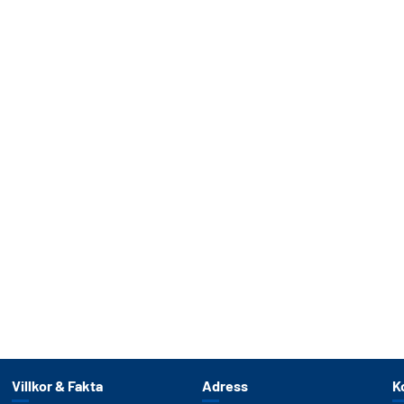
Villkor & Fakta
Adress
K