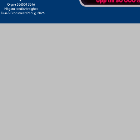
Varbergs Trä - En av Sveriges Fria Bygghandlare
t familjeföretag som finns i mellersta Halland, med huvudkontor i Varberg
trä & byggmaterial. Idag erbjuder vi allt för bygget till byggare, lantbruk
lt ifrån grund, väggar, infästning och maskiner till takstolar, väggelement
nns med anläggningar på tre platser i Halland. Numera säljer vi och leverera
företag och privatpersoner över hela landet.
Org. nr: 556501-3546