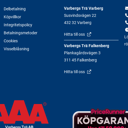
Varbergs Trä Varberg
Delbetalning
Susvindsvägen 22
Köpvillkor
432 32 Varberg
Integritetspolicy
Betalningsmetoder
Hitta till oss
Lö
Cookies
rö
Varbergs Trä Falkenberg
Visselblåsning
Plankagårdsvägen 3
311 45 Falkenberg
Hitta till oss