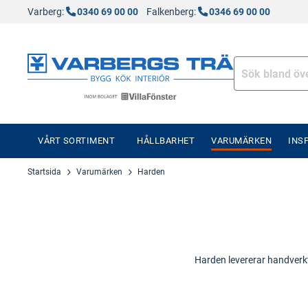
Varberg:
0340 69 00 00
Falkenberg:
0346 69 00 00
VÅRT SORTIMENT
HÅLLBARHET
VARUMÄRKEN
INS
Startsida
Varumärken
Harden
Harden levererar handverkty