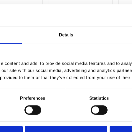
Details
e content and ads, to provide social media features and to analy
 our site with our social media, advertising and analytics partn
 provided to them or that they’ve collected from your use of their
HARDEN
HARDEN
KJÄRN HARDEN
BRÄCKJÄRN HARDEN
900MM
600MM
Preferences
Statistics
262
181
SEK
SEK