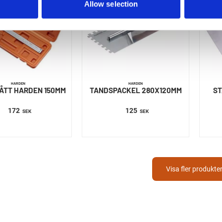
Allow selection
HARDEN
HARDEN
ÅTT HARDEN 150MM
TANDSPACKEL 280X120MM
ST
172
125
SEK
SEK
Visa fler produkte