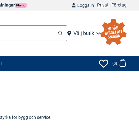
Privat
|
Företag
alningar
Logga in
Välj butik
KT
(0)
styrka för bygg och service.