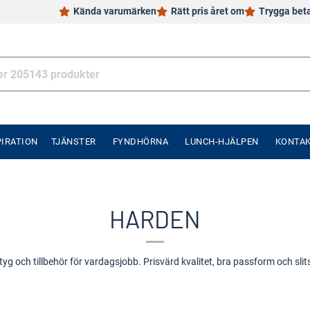
Kända varumärken
Rätt pris året om
Trygga bet
PIRATION
TJÄNSTER
FYNDHÖRNA
LUNCH-HJÄLPEN
KONTA
HARDEN
g och tillbehör för vardagsjobb. Prisvärd kvalitet, bra passform och slit