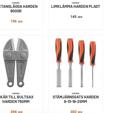
HARDEN
HARDEN
ETANSLÄGGA HARDEN
LIMKLÄMMA HARDEN PLAST
900GR
145
SEK
196
SEK
HARDEN
HARDEN
SKÄR TILL BULTSAX
STÄMJÄRNSSATS HARDEN
HARDEN 750MM
6-13-19-25MM
394
303
SEK
SEK