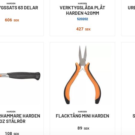
HARDEN
HARDEN
GSSATS 63 DELAR
VERKTYGSLÅDA PLÅT
UR
HARDEN 420MM
520202
606
SEK
427
SEK
HARDEN
HARDEN
RHAMMARE HARDEN
FLACKTÅNG MINI HARDEN
OZ STÅLRÖR
89
SEK
108
SEK