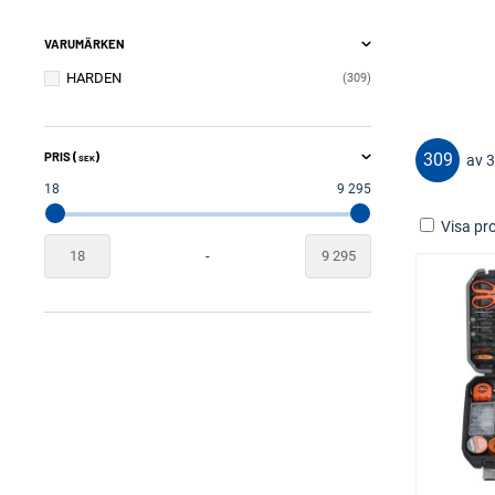
VARUMÄRKEN
HARDEN
309
309
PRIS (
)
av 
SEK
18
9 295
Visa pro
-