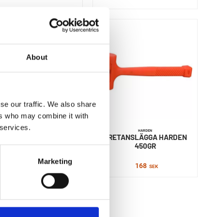
About
se our traffic. We also share
ers who may combine it with
 services.
HARDEN
HARDEN
SNICKARYXA 0,6KG
URETANSLÄGGA HARDEN
450GR
181
SEK
Marketing
168
SEK