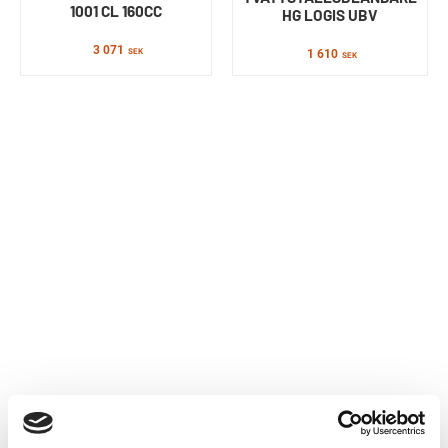
1001 CL 160CC
HG LOGIS UBV
3 071
SEK
1 610
SEK