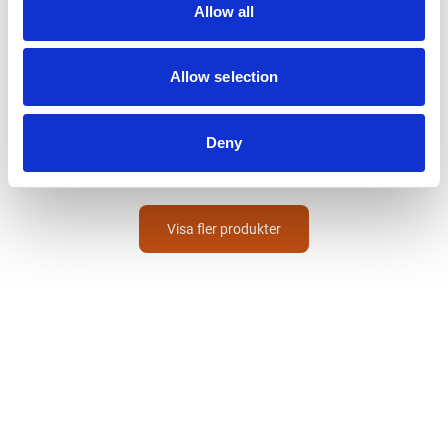
Allow all
HAMMERITE
Allow selection
HAMMARLACK SPRAY
SVART 400ML
Deny
186
SEK
Visa fler produkter