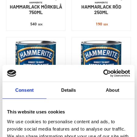
HAMMERITE
HAMMERITE
HAMMARLACK MÖRKBLÅ
HAMMARLACK RÖD
750ML
250ML
540
190
SEK
SEK
Consent
Details
About
HAMMERITE
HAMMERITE
HAMMARLACK RÖD
HAMMARLACK SILVER
750ML
750ML
This website uses cookies
We use cookies to personalise content and ads, to
341
341
SEK
SEK
provide social media features and to analyse our traffic.
We also share information about your use of our site with