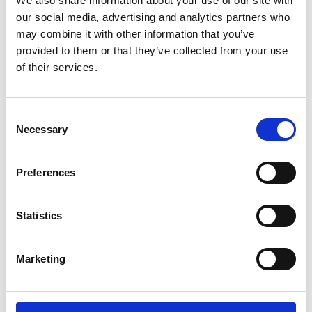
We also share information about your use of our site with
our social media, advertising and analytics partners who
may combine it with other information that you’ve
provided to them or that they’ve collected from your use
of their services.
Consent
Necessary
Selection
GERMAFLEX
GERMAFLEX
GROVRENGÖRARE
GROVRENGÖRARE
100X14X6
PREMIUM
Preferences
182
205
SEK
SEK
Statistics
Marketing