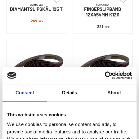
GERMAFLEX
GERMAFLEX
DIAMANTSLIPSKÅL 125 T
FINGERSLIPBAND
12X454MM K120
269
SEK
221
SEK
Consent
Details
About
GERMAFLEX
GERMAFLEX
FINGERSLIPBAND
FINGERSLIPBAND
12X454MM K40
12X454MM K80
This website uses cookies
We use cookies to personalise content and ads, to
173
173
SEK
SEK
provide social media features and to analyse our traffic.