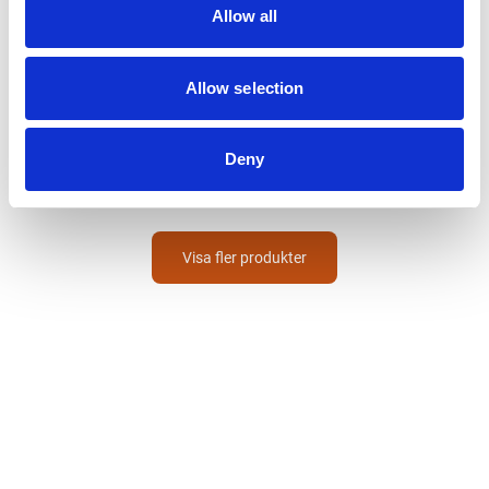
Allow all
Allow selection
GERMAFLEX
GRYTBORSTE NYLON
100MM M14
Deny
211
SEK
Visa fler produkter