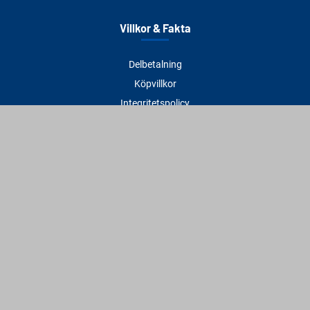
Villkor & Fakta
Delbetalning
Köpvillkor
Integritetspolicy
Betalningsmetoder
Cookies
Visselblåsning
Adress
Varbergs Trä Varberg
Susvindsvägen 22
432 32 Varberg
Hitta till oss