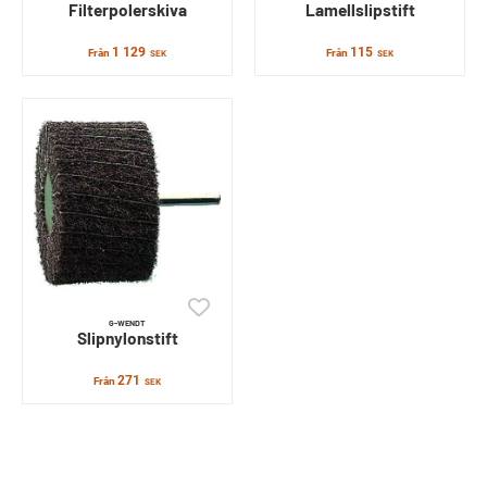
Filterpolerskiva
Lamellslipstift
1 129
115
Från
Från
SEK
SEK
G-WENDT
Slipnylonstift
271
Från
SEK