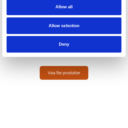
Allow all
Allow selection
FUTECH
BATTERI 3,7V TILL
BRAVE
Deny
459
SEK
Visa fler produkter