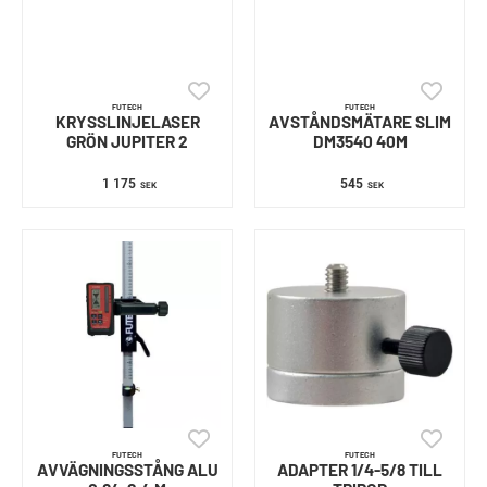
FUTECH
FUTECH
KRYSSLINJELASER
AVSTÅNDSMÄTARE SLIM
GRÖN JUPITER 2
DM3540 40M
1 175
545
SEK
SEK
FUTECH
FUTECH
AVVÄGNINGSSTÅNG ALU
ADAPTER 1/4-5/8 TILL