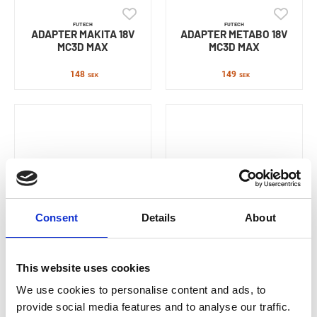
FUTECH
FUTECH
ADAPTER MAKITA 18V
ADAPTER METABO 18V
MC3D MAX
MC3D MAX
148
149
SEK
SEK
Consent
Details
About
FUTECH
FUTECH
ADAPTER MILW.18V MC3D
AVSTÅNDSMÄTARE
This website uses cookies
MAX
DISTY GRÖN 60M
We use cookies to personalise content and ads, to
149
1 870
SEK
SEK
provide social media features and to analyse our traffic.