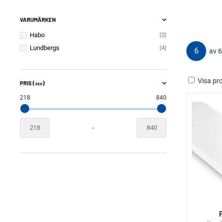
VARUMÄRKEN
Habo
2
Lundbergs
4
6
av 6
Visa pro
PRIS (
)
SEK
218
840
-