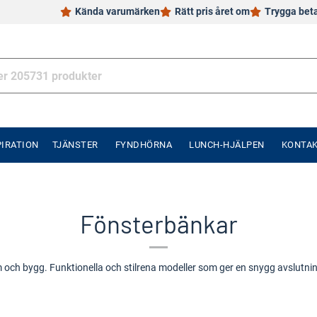
Kända varumärken
Rätt pris året om
Trygga bet
PIRATION
TJÄNSTER
FYNDHÖRNA
LUNCH-HJÄLPEN
KONTA
Fönsterbänkar
och bygg. Funktionella och stilrena modeller som ger en snygg avslutning 