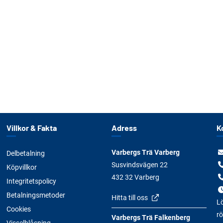
Villkor & Fakta
Adress
K
Varbergs Trä Varberg
Delbetalning
Susvindsvägen 22
Köpvillkor
432 32 Varberg
Integritetspolicy
Betalningsmetoder
Hitta till oss
Lö
Cookies
rö
Varbergs Trä Falkenberg
Visselblåsning