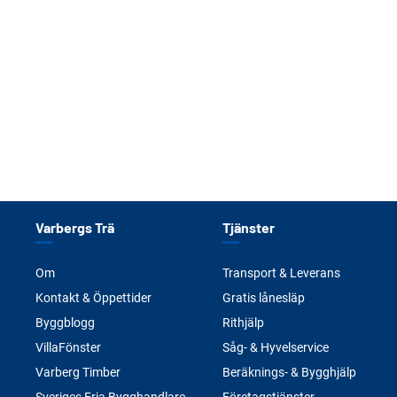
Varbergs Trä
Tjänster
Om
Transport & Leverans
Kontakt & Öppettider
Gratis lånesläp
Byggblogg
Rithjälp
VillaFönster
Såg- & Hyvelservice
Varberg Timber
Beräknings- & Bygghjälp
Sveriges Fria Bygghandlare
Företagstjänster