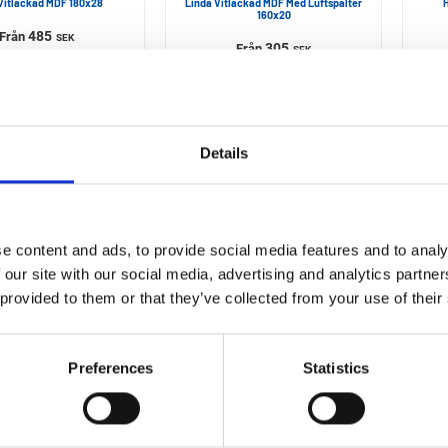
Vitlackad MDF 180x28
Linda Vitlackad MDF Med Luftspalter
H
160x20
485
Från
SEK
305
Från
SEK
Details
e content and ads, to provide social media features and to analy
 our site with our social media, advertising and analytics partn
 provided to them or that they’ve collected from your use of their
HABO
LUNDBERGS
Fönsterbänk
Fönsterbänk
DF Vändbar 160x18 mm
Leah Marmorfolierad MDF 160x19
Preferences
Statistics
217
675
Från
Från
SEK
SEK