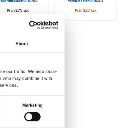
elen Vitlackad MDF 160x20
Ventilerad Vit MDF 160x18
275
227
Från
Från
SEK
SEK
About
se our traffic. We also share
ers who may combine it with
 services.
Marketing