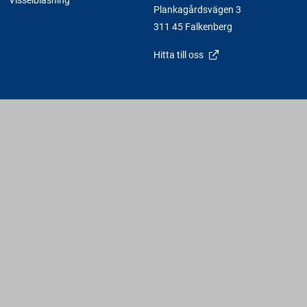
Plankagårdsvägen 3
311 45 Falkenberg
Hitta till oss
Varbergs Trä - En av Sveriges Fria Bygghandlare