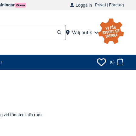
Privat
|
Företag
alningar
Logga in
Välj butik
KT
(0)
vid fönster i alla rum.