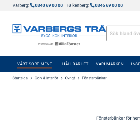
Varberg:
0340 69 00 00
Falkenberg:
0346 69 00 00
VÅRT SORTIMENT
HÅLLBARHET
VARUMÄRKEN
INS
Startsida
Golv & Interiör
Övrigt
Fönsterbänkar
Fönsterbänkar för hem 