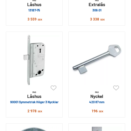
FAS
FAS
Låshus
Extralås
131B7-75
309.01
3 559
3 338
SEK
SEK
FAS
FAS
Låshus
Nyckel
90001 Symmetrisk Höger 3 Nycklar
420 87 mm
2 978
196
SEK
SEK