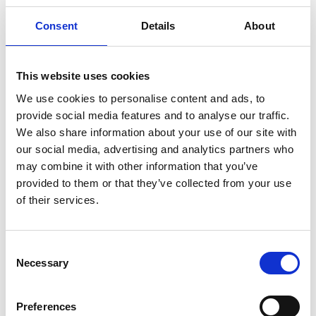
Consent
Details
About
FAS
Toalettlås
40T Komplett Vänster
This website uses cookies
1 485
SEK
We use cookies to personalise content and ads, to
provide social media features and to analyse our traffic.
We also share information about your use of our site with
our social media, advertising and analytics partners who
may combine it with other information that you’ve
provided to them or that they’ve collected from your use
of their services.
Consent
Necessary
Selection
Preferences