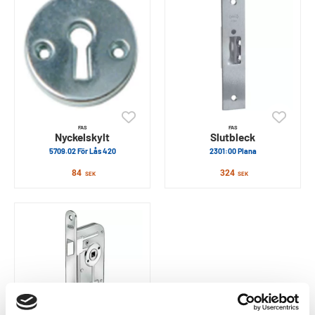
FAS
FAS
Nyckelskylt
Slutbleck
5709.02 För Lås 420
2301:00 Plana
84
324
SEK
SEK