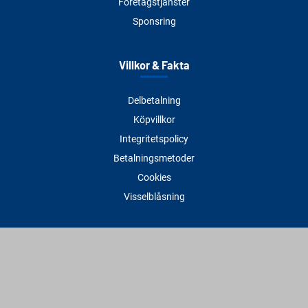
Företagstjänster
Sponsring
Villkor & Fakta
Delbetalning
Köpvillkor
Integritetspolicy
Betalningsmetoder
Cookies
Visselblåsning
Adress
Varbergs Trä Varberg
Susvindsvägen 22