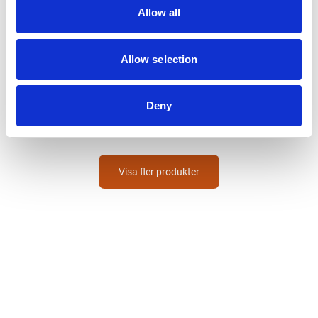
Allow all
Allow selection
ETAB
AVSPÄRRNINGSBAND
RÖD/VIT 500M
Deny
340
SEK
Visa fler produkter