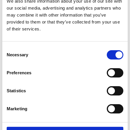
We also share information about your use of our site with
our social media, advertising and analytics partners who
may combine it with other information that you’ve
provided to them or that they’ve collected from your use
of their services.
Consent
Necessary
Selection
ETAB
ETAB
AVSPÄRRNINGSBAND
AVSPÄRRNINGSBAND
GUL/RÖD 500M
GUL/SVART 500M
Preferences
340
340
SEK
SEK
Statistics
Marketing