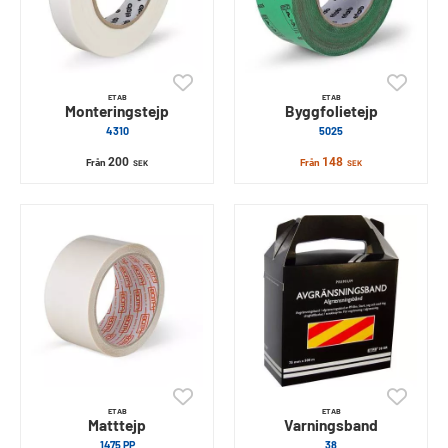
ETAB
ETAB
Monteringstejp
Byggfolietejp
4310
5025
200
148
Från
Från
SEK
SEK
ETAB
ETAB
Matttejp
Varningsband
1475 PP
38