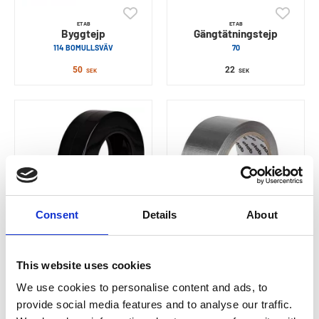
ETAB
ETAB
Byggtejp
Gängtätningstejp
114 BOMULLSVÄV
70
50
22
SEK
SEK
Consent
Details
About
ETAB
ETAB
Tejphållare
Aluminiumtejp
This website uses cookies
902
189
We use cookies to personalise content and ads, to
Från
SEK
392
Från
SEK
provide social media features and to analyse our traffic.