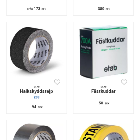
173
380
Från
SEK
SEK
ETAB
ETAB
Halkskyddstejp
Fästkuddar
26S
50
SEK
94
SEK