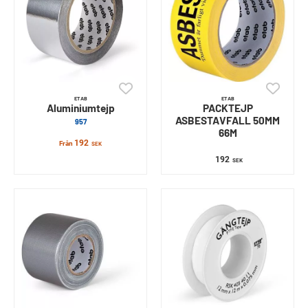
ETAB
ETAB
Aluminiumtejp
PACKTEJP
ASBESTAVFALL 50MM
957
66M
192
Från
SEK
192
SEK