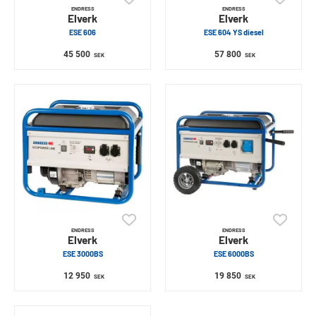
ENDRESS
ENDRESS
Elverk
Elverk
ESE 606
ESE 604 YS diesel
45 500
57 800
SEK
SEK
ENDRESS
ENDRESS
Elverk
Elverk
ESE 3000BS
ESE 6000BS
12 950
19 850
SEK
SEK