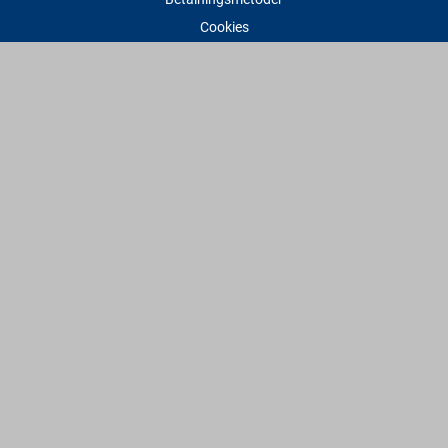
Cookies
Visselblåsning
Adress
Varbergs Trä Varberg
Susvindsvägen 22
432 32 Varberg
Hitta till oss
Varbergs Trä Falkenberg
Plankagårdsvägen 3
311 45 Falkenberg
Hitta till oss