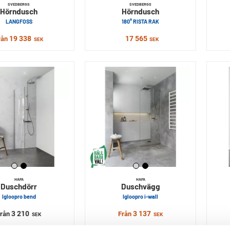
SVEDBERGS
SVEDBERGS
Hörndusch
Hörndusch
LANGFOSS
180° RISTA RAK
19 338
17 565
rån
SEK
SEK
HAFA
HAFA
Duschdörr
Duschvägg
Igloopro bend
Igloopro i-wall
3 210
3 137
Från
Från
SEK
SEK