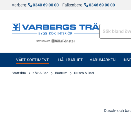
Varberg:
0340 69 00 00
Falkenberg:
0346 69 00 00
VÅRT SORTIMENT
HÅLLBARHET
VARUMÄRKEN
INS
Startsida
Kök & Bad
Badrum
Dusch & Bad
Dusch- och bad