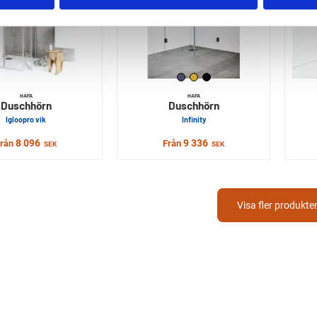
HAFA
HAFA
Duschhörn
Duschhörn
Igloopro vik
Infinity
8 096
9 336
Från
Från
SEK
SEK
Visa fler produkte