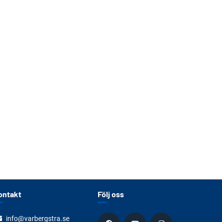
ontakt
Följ oss
info@varbergstra.se