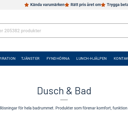
Kända varumärken
Rätt pris året om
Trygga bet
PIRATION
TJÄNSTER
FYNDHÖRNA
LUNCH-HJÄLPEN
KONTA
Dusch & Bad
lösningar för hela badrummet. Produkter som förenar komfort, funktion 