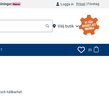
Privat
|
Företag
alningar
Logga in
Välj butik
KT
(0)
och hållbarhet.