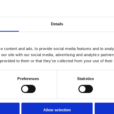
Details
e content and ads, to provide social media features and to analy
 our site with our social media, advertising and analytics partn
 provided to them or that they’ve collected from your use of their
HAFA
HAFA
Duschkabin
Badkar
Polaris rund
Sun 1600
Preferences
Statistics
Begär offert
10 555
SEK
Allow selection