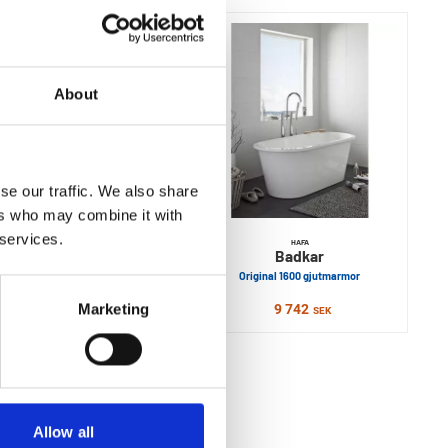
About
se our traffic. We also share
ers who may combine it with
 services.
SVEDBERGS
HAFA
Akrylbadkar
Badkar
KALIX
Original 1600 gjutmarmor
Marketing
10 882
9 742
Från
SEK
SEK
Allow all