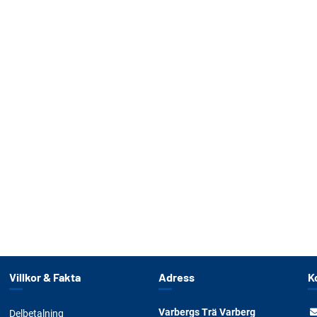
Villkor & Fakta
Adress
K
Varbergs Trä Varberg
Delbetalning