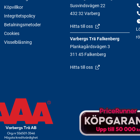
Susvindsvägen 22
Köpvillkor
432 32 Varberg
Integritetspolicy
Betalningsmetoder
Hitta till oss
Lö
Cookies
rö
Varbergs Trä Falkenberg
Visselblåsning
Plankagårdsvägen 3
311 45 Falkenberg
Hitta till oss