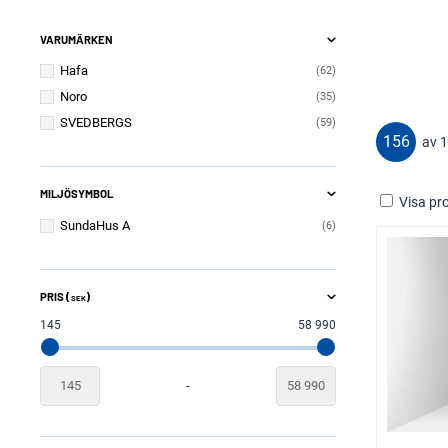
VARUMÄRKEN
Hafa
62
Noro
35
SVEDBERGS
59
156
av 
MILJÖSYMBOL
Visa pro
SundaHus A
6
PRIS (
)
SEK
145
58 990
-