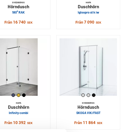
SVEDBERGS
HAFA
Hörndusch
Duschhörn
180° RAK
Igloopro st k iw
16 740
7 090
Från
Från
SEK
SEK
HAFA
SVEDBERGS
Duschhörn
Hörndusch
Infinity combi
SKOGA VIK/FAST
10 392
11 864
Från
Från
SEK
SEK