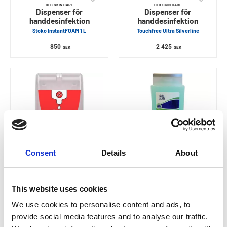
DEB SKIN CARE
DEB SKIN CARE
Dispenser för
Dispenser för
handdesinfektion
handdesinfektion
Stoko InstantFOAM 1 L
Touchfree Ultra Silverline
850
2 425
SEK
SEK
Consent
Details
About
DEB SKIN CARE
DEB SKIN CARE
Dispenser för
Duschgel
This website uses cookies
Handdesinfektion
Estesol Hair & Body
Deb Sanitize 1 L Manuell
We use cookies to personalise content and ads, to
107
Från
SEK
795
provide social media features and to analyse our traffic.
SEK