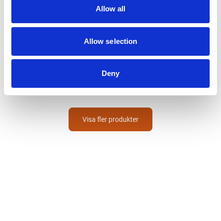
Allow all
Allow selection
DEB SKIN CARE
Handdesinfektion
IFS1LTFSC TF
Deny
500
SEK
Visa fler produkter