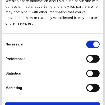
We also share information about your use of our site with
our social media, advertising and analytics partners who
may combine it with other information that you’ve
provided to them or that they’ve collected from your use
of their services.
Consent
Necessary
Selection
DEB SKIN CARE
DEB SKIN CARE
Duschtvål
Flytande Tvål
Preferences
Refresh Luxury 3-i-1 Hair & Body
Sceptre 5 l
221
780
Från
SEK
SEK
Statistics
Marketing