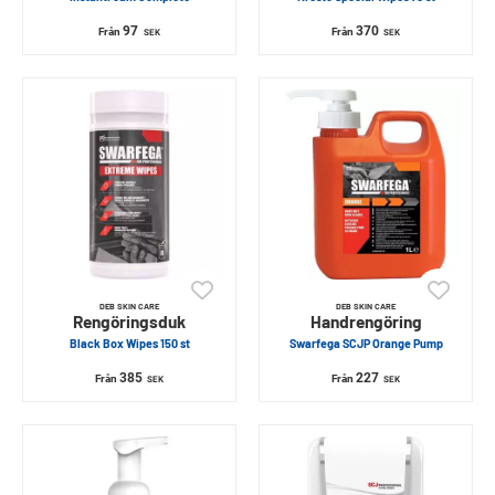
97
370
Från
Från
SEK
SEK
DEB SKIN CARE
DEB SKIN CARE
Rengöringsduk
Handrengöring
Black Box Wipes 150 st
Swarfega SCJP Orange Pump
385
227
Från
Från
SEK
SEK