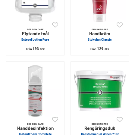
DEB SKIN CARE
DEB SKIN CARE
Flytande tvål
Handkräm
Estesol Lotion Pure
Stokolan Classic
193
129
Från
Från
SEK
SEK
DEB SKIN CARE
DEB SKIN CARE
Handdesinfektion
Rengöringsduk
InstantFoam Complete
Kresto Special Wipes 70 st