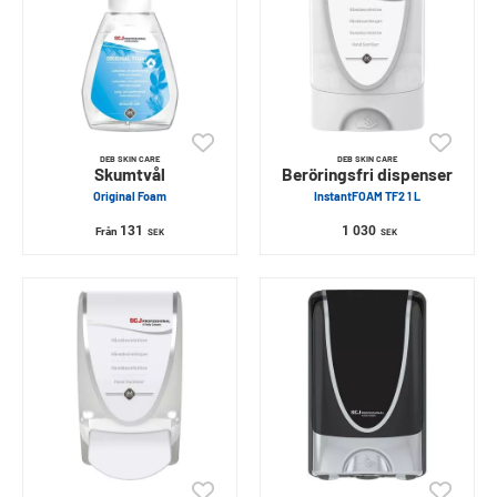
DEB SKIN CARE
DEB SKIN CARE
Skumtvål
Beröringsfri dispenser
Original Foam
InstantFOAM TF2 1 L
131
1 030
Från
SEK
SEK