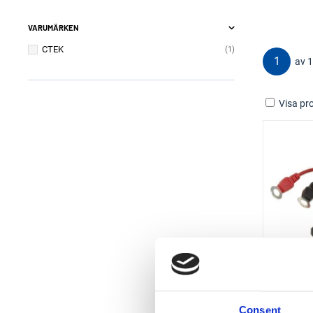
VARUMÄRKEN
CTEK
1
1
av 1
Visa pro
Ans
5
Consent