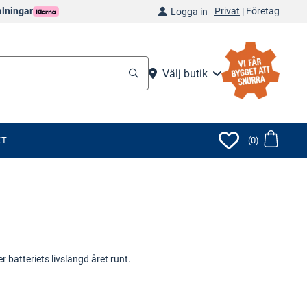
Privat
|
Företag
alningar
Logga in
Välj butik
KT
(0)
 batteriets livslängd året runt.