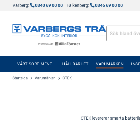
Varberg:
0340 69 00 00
Falkenberg:
0346 69 00 00
VÅRT SORTIMENT
HÅLLBARHET
VARUMÄRKEN
INS
Startsida
Varumärken
CTEK
CTEK levererar smarta batterila