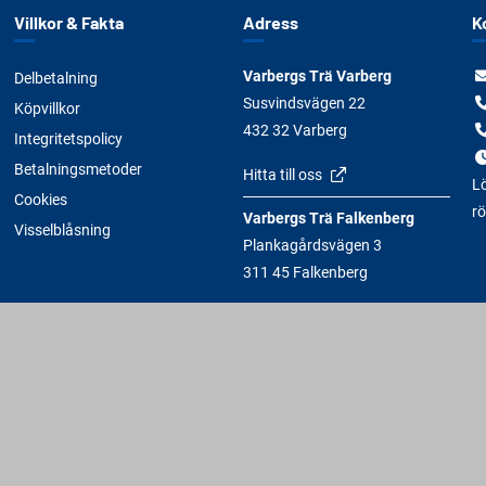
Villkor & Fakta
Adress
K
Varbergs Trä Varberg
Delbetalning
Susvindsvägen 22
Köpvillkor
432 32 Varberg
Integritetspolicy
Betalningsmetoder
Hitta till oss
Lö
Cookies
rö
Varbergs Trä Falkenberg
Visselblåsning
Plankagårdsvägen 3
311 45 Falkenberg
Hitta till oss