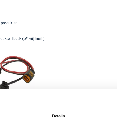
 produkter
dukter i butik
(
)
Välj butik
CTEK
lutningskabel
6-260 modell M6
Details