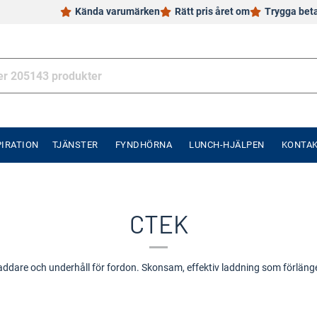
Kända varumärken
Rätt pris året om
Trygga bet
PIRATION
TJÄNSTER
FYNDHÖRNA
LUNCH-HJÄLPEN
KONTA
CTEK
ddare och underhåll för fordon. Skonsam, effektiv laddning som förlänger