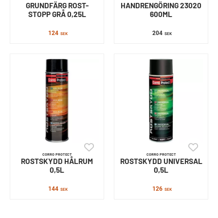
GRUNDFÄRG ROST-
HANDRENGÖRING 23020
STOPP GRÅ 0,25L
600ML
124
204
SEK
SEK
CORRO PROTECT
CORRO PROTECT
ROSTSKYDD HÅLRUM
ROSTSKYDD UNIVERSAL
0,5L
0,5L
144
126
SEK
SEK