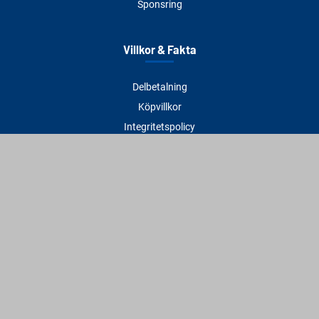
Sponsring
Villkor & Fakta
Delbetalning
Köpvillkor
Integritetspolicy
Betalningsmetoder
Cookies
Visselblåsning
Adress
Varbergs Trä Varberg
Susvindsvägen 22
432 32 Varberg