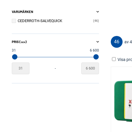
VARUMÄRKEN
CEDERROTH-SALVEQUICK
46
46
av 
PRIS (
)
SEK
31
6 600
Visa pro
-