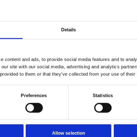
Details
e content and ads, to provide social media features and to analy
 our site with our social media, advertising and analytics partn
 provided to them or that they’ve collected from your use of their
CEDERROTH
CEDERROTH
Sax
Första Hjälpen
270002
KIT MEDIUM
63
576
Preferences
Statistics
SEK
SEK
Allow selection