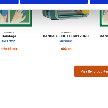
CEDERROTH
CEDERROTH
Bandage
BANDAGE SOFT FOAM 2-IN-1
BAND
SOFT FOAM
DISPENSER
68
603
Från
SEK
SEK
Visa fler produkte