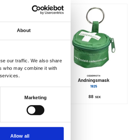
About
se our traffic. We also share
ers who may combine it with
 services.
CEDERROTH
CEDERROTH
Andningsmask
Andningsmask
1921
1925
74
88
Marketing
SEK
SEK
Allow all