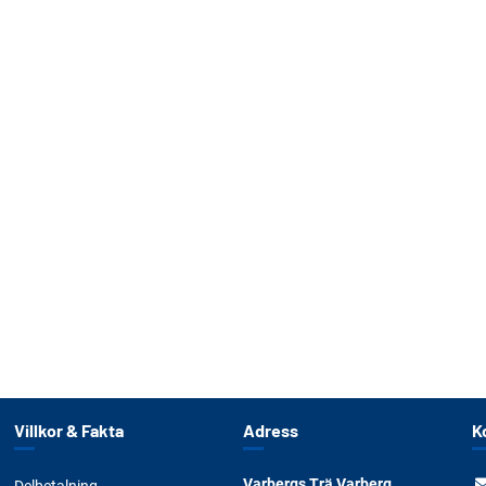
Villkor & Fakta
Adress
K
Varbergs Trä Varberg
Delbetalning