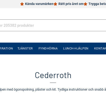
Kända varumärken
Rätt pris året om
Trygga bet
PIRATION
TJÄNSTER
FYNDHÖRNA
LUNCH-HJÄLPEN
KONTA
Cederroth
lpen med ögonspolning, plåster och kit. Tydliga instruktioner och snabb 