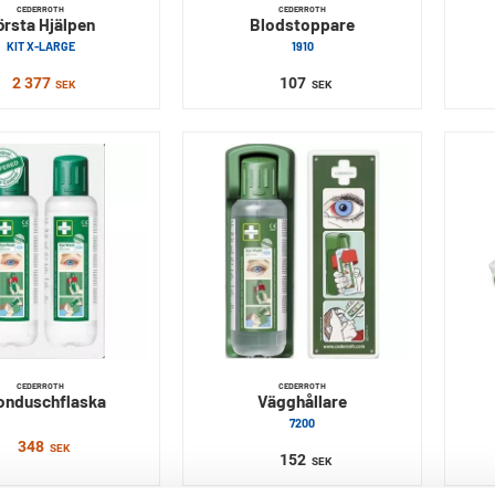
CEDERROTH
CEDERROTH
örsta Hjälpen
Blodstoppare
KIT X-LARGE
1910
2 377
107
SEK
SEK
CEDERROTH
CEDERROTH
onduschflaska
Vägghållare
7200
348
SEK
152
SEK