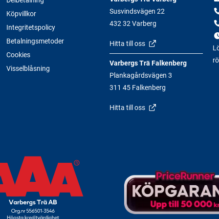
Susvindsvägen 22
Köpvillkor
432 32 Varberg
Integritetspolicy
Betalningsmetoder
Hitta till oss
Lö
Cookies
rö
Varbergs Trä Falkenberg
Visselblåsning
Plankagårdsvägen 3
311 45 Falkenberg
Hitta till oss