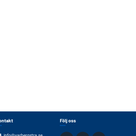
ontakt
Följ oss
info@varbergstra.se