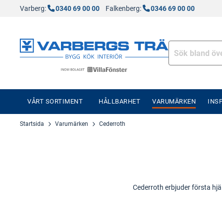
Varberg:
0340 69 00 00
Falkenberg:
0346 69 00 00
VÅRT SORTIMENT
HÅLLBARHET
VARUMÄRKEN
INS
Startsida
Varumärken
Cederroth
Cederroth erbjuder första hjä