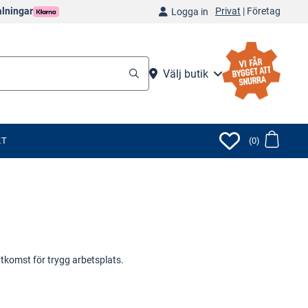
Privat
|
Företag
alningar
Logga in
Välj butik
KT
(0)
åtkomst för trygg arbetsplats.