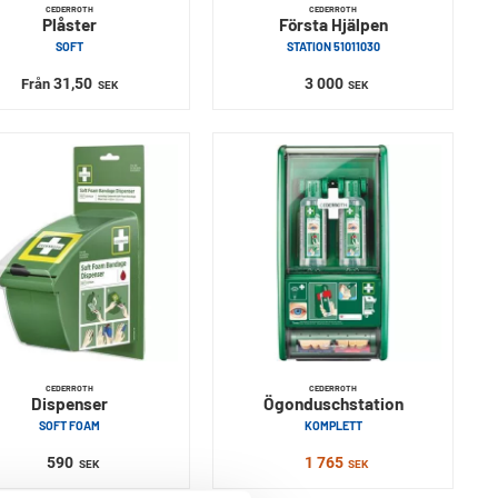
CEDERROTH
CEDERROTH
Plåster
Första Hjälpen
SOFT
STATION 51011030
31,50
3 000
Från
SEK
SEK
CEDERROTH
CEDERROTH
Dispenser
Ögonduschstation
SOFT FOAM
KOMPLETT
590
1 765
SEK
SEK