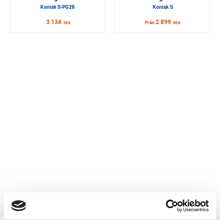
Konisk S-PG29
Konisk S
3 134
2 899
Från
SEK
SEK