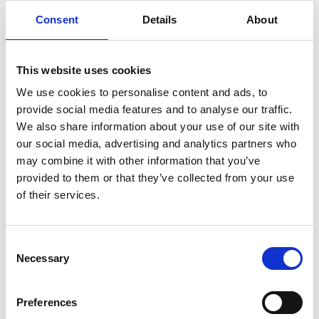
Consent
Details
About
This website uses cookies
BLUE ELECTRIC
ARBETSBELYSNING
LED 800 25M
We use cookies to personalise content and ads, to
provide social media features and to analyse our traffic.
1 402
SEK
We also share information about your use of our site with
BLUE ELECTRIC
ARBETSBELYSNING LED 800
our social media, advertising and analytics partners who
10M
may combine it with other information that you’ve
738
provided to them or that they’ve collected from your use
SEK
of their services.
Consent
Necessary
Selection
Preferences