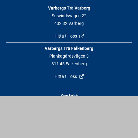
Varbergs Trä Varberg
Susvindsvägen 22
432 32 Varberg
Hitta till oss
Varbergs Trä Falkenberg
Plankagårdsvägen 3
311 45 Falkenberg
Hitta till oss
Kontakt
info@varbergstra.se
Varberg:
0340 69 00 00
Falkenberg:
0346 69 00 00
Vardagar: 6:30 - 17 | Lördagar: 9 - 12 | Söndagar & röda dagar: