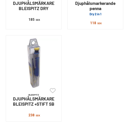
DJUPHÅLSMÄRKARE
Djuphålsmarkerande
BLEISPITZ DRY
penna
Dry 2 in 1
185
SEK
118
SEK
BLEISPITZ
DJUPHÅLSMÄRKARE
BLEISPITZ +STIFT SB
238
SEK