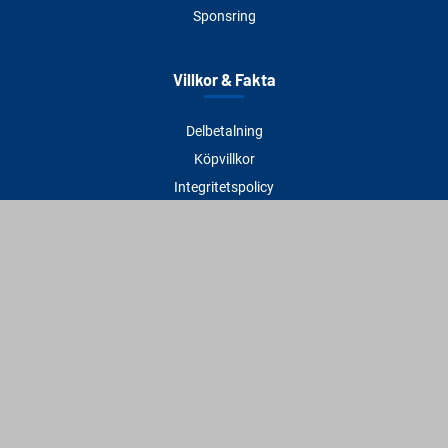
Sponsring
Villkor & Fakta
Delbetalning
Köpvillkor
Integritetspolicy
Betalningsmetoder
Cookies
Visselblåsning
Adress
Varbergs Trä Varberg
Susvindsvägen 22
432 32 Varberg