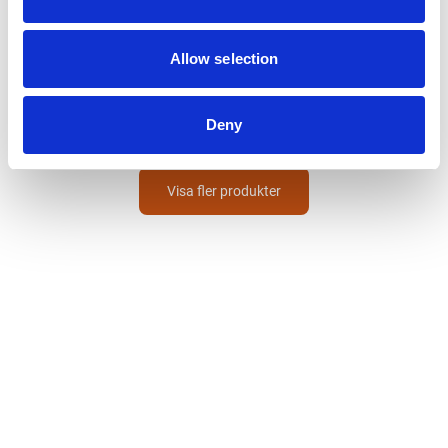
MAKITA
Adapter
Allow selection
BLUETOOTH-CHIP AWS-MASKINER
1 170
SEK
Deny
Visa fler produkter