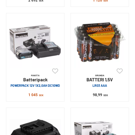
2 692
1 120
SEK
SEK
MAKITA
GRUNDA
Batteripack
BATTERI 1,5V
POWERPACK 12V 1X2,0AH DC10WD
LR03 AAA
1 045
98,99
SEK
SEK