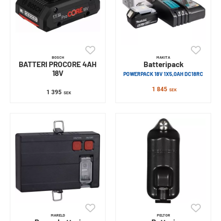
BOSCH
MAKITA
BATTERI PROCORE 4AH
Batteripack
18V
POWERPACK 18V 1X5,0AH DC18RC
1 845
SEK
1 395
SEK
MARELD
PELTOR