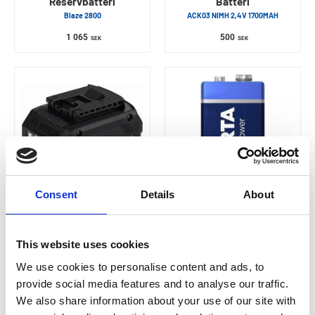
Reservbatteri
Batteri
Blaze 2800
ACK03 NIMH 2,4V 1700MAH
1 065
500
SEK
SEK
Consent
Details
About
BOSCH
VARTA
BATTERI PROCORE 8AH
Batteri
18V
6LR61 4922 E longlife power
This website uses cookies
55
SEK
2 525
SEK
We use cookies to personalise content and ads, to
provide social media features and to analyse our traffic.
We also share information about your use of our site with