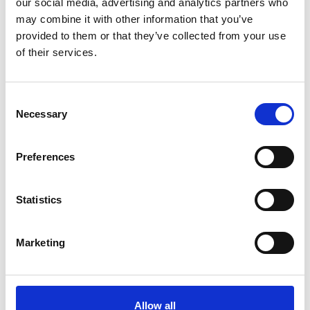
our social media, advertising and analytics partners who
may combine it with other information that you’ve
provided to them or that they’ve collected from your use
of their services.
Consent
Necessary
Selection
HULTAFORS
VARTA
Batteri
Batteri
HRB
V23GA8LR23
Preferences
515
30
SEK
SEK
Statistics
Marketing
Allow all