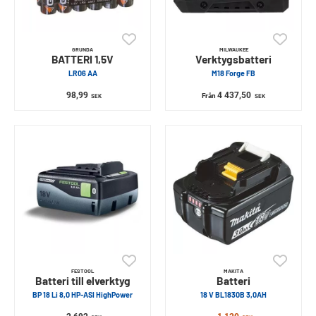
GRUNDA
MILWAUKEE
BATTERI 1,5V
Verktygsbatteri
LR06 AA
M18 Forge FB
98,99
4 437,50
Från
SEK
SEK
FESTOOL
MAKITA
Batteri till elverktyg
Batteri
BP 18 Li 8,0 HP-ASI HighPower
18 V BL1830B 3,0AH