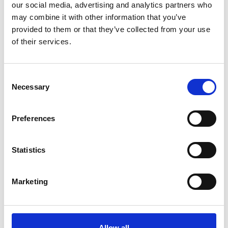
our social media, advertising and analytics partners who
may combine it with other information that you’ve
provided to them or that they’ve collected from your use
of their services.
Consent
Necessary
Selection
ANI
ANI
Luftpåfyllare
Luftpåfyllare
Manometer
AH062728
Preferences
1 318
1 200
SEK
SEK
Statistics
Marketing
Allow all