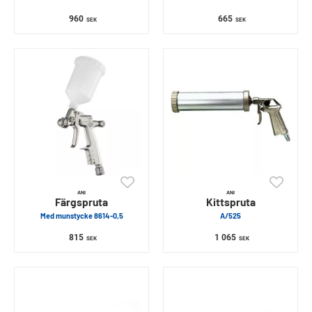
960
665
SEK
SEK
ANI
ANI
Färgspruta
Kittspruta
Med munstycke 8614-0,5
A/525
815
1 065
SEK
SEK