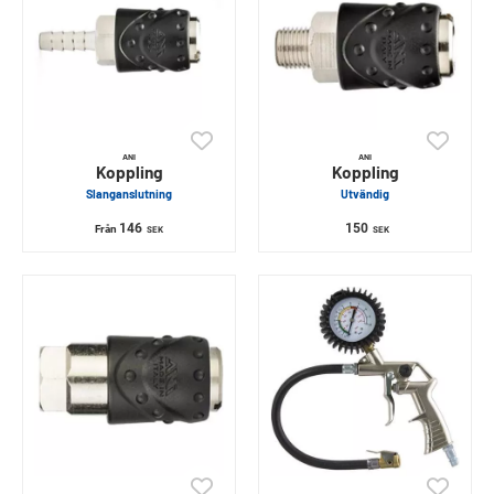
ANI
ANI
Koppling
Koppling
Slanganslutning
Utvändig
146
150
Från
SEK
SEK