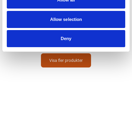
ANI
Allow selection
Luftpåfyllare
25/GR 60
1 005
Från
SEK
Deny
Visa fler produkter