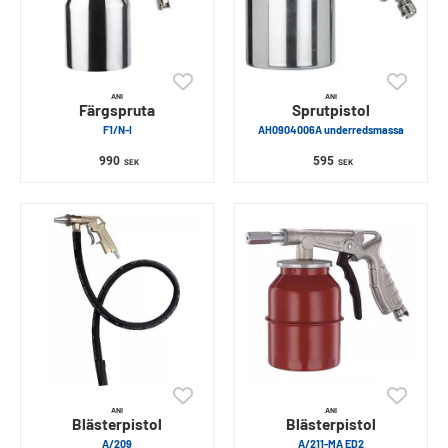
ANI
ANI
Färgspruta
Sprutpistol
F1/N-I
AH0904006A underredsmassa
990
595
SEK
SEK
ANI
ANI
Blästerpistol
Blästerpistol
A/209
A/211-MA ED2