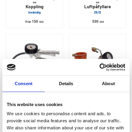
ANI
ANI
Koppling
Luftpåfyllare
Invändig
25/D
150
530
Från
SEK
SEK
Consent
Details
About
ANI
ANI
Luftpåfyllare
Luftpåfyllare
This website uses cookies
25/GR eur 60
25/A2-D
We use cookies to personalise content and ads, to
983
625
SEK
SEK
provide social media features and to analyse our traffic.
We also share information about your use of our site with