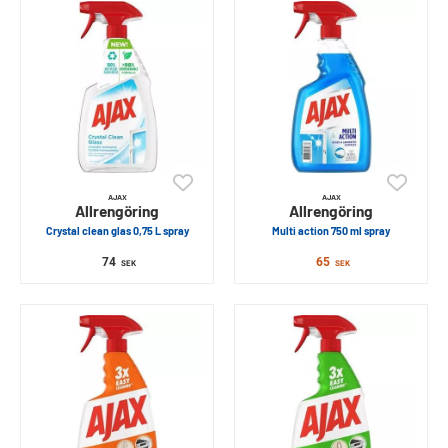
AJAX
AJAX
Allrengöring
Allrengöring
Crystal clean glas 0,75 L spray
Multi action 750 ml spray
74
65
SEK
SEK