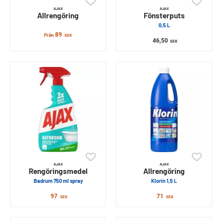
AJAX
AJAX
Allrengöring
Fönsterputs
0,5 L
89
Från
SEK
46,50
SEK
AJAX
AJAX
Rengöringsmedel
Allrengöring
Badrum 750 ml spray
Klorin 1,5 L
97
71
SEK
SEK