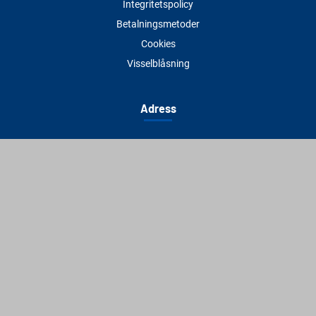
Integritetspolicy
Betalningsmetoder
Cookies
Visselblåsning
Adress
Varbergs Trä Varberg
Susvindsvägen 22
432 32 Varberg
Hitta till oss
Varbergs Trä Falkenberg
Plankagårdsvägen 3
311 45 Falkenberg
Hitta till oss