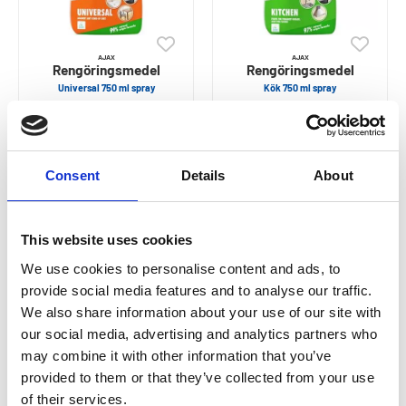
AJAX
AJAX
Rengöringsmedel
Rengöringsmedel
Universal 750 ml spray
Kök 750 ml spray
97
97
SEK
SEK
Consent
Details
About
This website uses cookies
We use cookies to personalise content and ads, to
provide social media features and to analyse our traffic.
We also share information about your use of our site with
our social media, advertising and analytics partners who
AJAX
AJAX
Rengöringsmedel
Rengöringsmedel
may combine it with other information that you’ve
Toalett wc power 750 ml spray
Dusch power 750 ml spray
provided to them or that they’ve collected from your use
of their services.
119
87
SEK
SEK