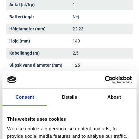
Antal (st/frp)
1
Batteri ingår
Nej
Håldiameter (mm)
22,23
Höjd (mm)
140
Kabellängd (m)
2,5
Slipskivans diameter (mm)
125
Spindelgänga
M14
Varvtal (min-1)
2800-11000
Consent
Details
About
Vikt (kg)
4,5
CE-märkt
Ja
This website uses cookies
We use cookies to personalise content and ads, to
provide social media features and to analyse our traffic.