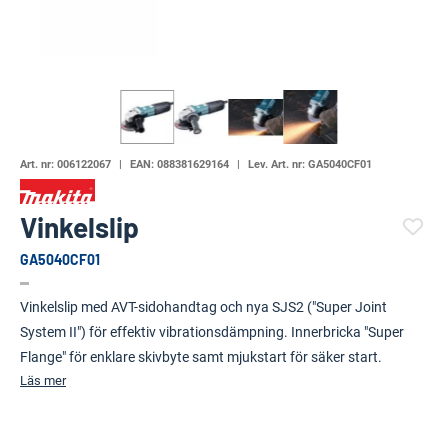
Art. nr:
006122067
EAN:
088381629164
Lev. Art. nr:
GA5040CF01
Vinkelslip
GA5040CF01
(4609-)
Vinkelslip med AVT-sidohandtag och nya SJS2 ("Super Joint
System II") för effektiv vibrationsdämpning. Innerbricka "Super
Flange" för enklare skivbyte samt mjukstart för säker start.
Läs mer