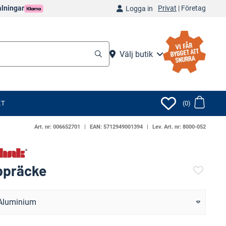
Privat
|
Företag
alningar
Logga in
Välj butik
KT
(0)
Art. nr:
006652701
EAN:
5712949001394
Lev. Art. nr:
8000-052
ppräcke
(7438-)
Aluminium