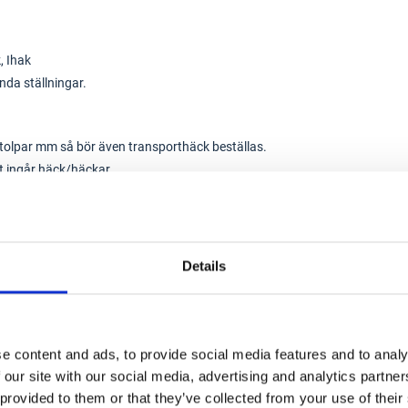
, Ihak
da ställningar.
r, stolpar mm så bör även transporthäck beställas.
t ingår häck/häckar.
get krav på utbildning, med det rekommenderas.
Details
g måste ha en utbildning.
dningsföretag, eller online via exempelvis
e content and ads, to provide social media features and to analy
 our site with our social media, advertising and analytics partn
 provided to them or that they’ve collected from your use of their