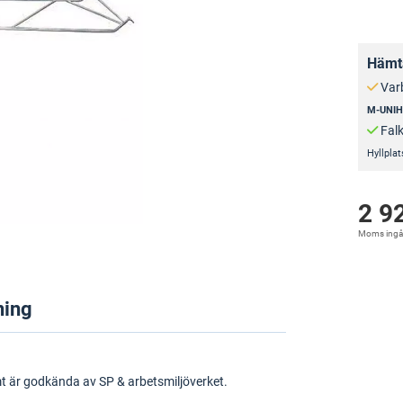
Hämta
Var
M-UNI
Fal
Hyllplat
2 9
Moms ingå
ning
mt är godkända av SP & arbetsmiljöverket.