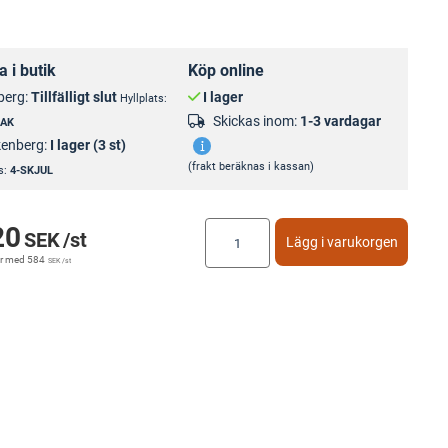
 i butik
Köp online
berg:
Tillfälligt slut
I lager
Hyllplats:
Skickas inom:
1-3 vardagar
HAK
kenberg:
I lager (3 st)
(frakt beräknas i kassan)
s:
4-SKJUL
20
SEK
/st
Lägg i varukorgen
r med
584
SEK
/st