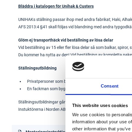
Bläddra i katalogen för Unihak & Custers
UNIHAKs ställning passar ihop med andra fabrikat; Haki, Alhak
AFS 2013:4 §41 skall följas vid blandning med andra typgodkän
Glöm ej transporthäck vid beställning av lösa delar
Vid beställning av 15 eller fler lösa delar så som balkar, spiro
Du kommer ha nytta av den! Vid beställning av kompletta pake
Ställningsutbildning
Privatpersoner som bygger ställning för eget bruk har in
Consent
En fackman som bygger, ändrar eller nedmonterar ställnin
Ställningsutbildningar går att genomföra fysikt via lokala utbil
This website uses cookies
Instuktörerna i Norden AB
We use cookies to personalis
information about your use of
other information that you’ve