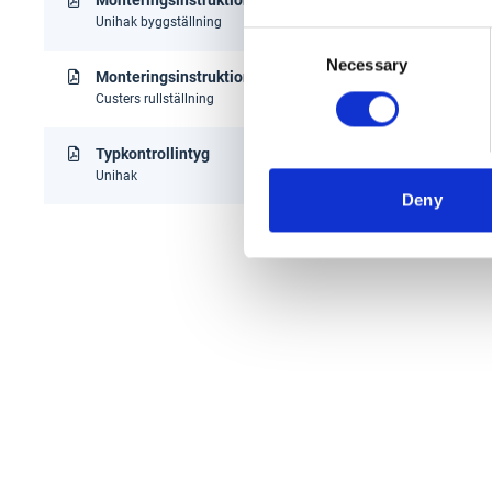
Monteringsinstruktion
Unihak byggställning
Consent
Necessary
Selection
Monteringsinstruktion & användarmanual
Custers rullställning
Typkontrollintyg
Unihak
Deny