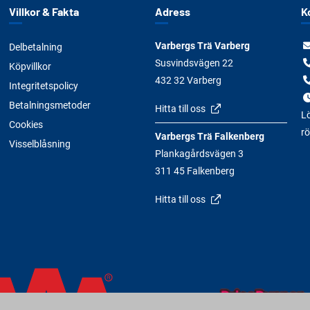
Villkor & Fakta
Adress
K
Varbergs Trä Varberg
Delbetalning
Susvindsvägen 22
Köpvillkor
432 32 Varberg
Integritetspolicy
Betalningsmetoder
Hitta till oss
Lö
Cookies
rö
Varbergs Trä Falkenberg
Visselblåsning
Plankagårdsvägen 3
311 45 Falkenberg
Hitta till oss