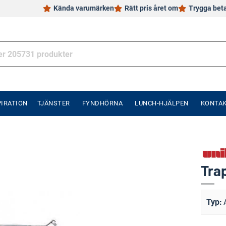
Kända varumärken
Rätt pris året om
Trygga bet
PIRATION
TJÄNSTER
FYNDHÖRNA
LUNCH-HJÄLPEN
KONTA
Tra
Typ