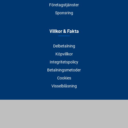
Företagstjänster
Sponsring
Villkor & Fakta
Delbetalning
Köpvillkor
Integritetspolicy
Betalningsmetoder
Cookies
Visselblåsning
Adress
Varbergs Trä Varberg
Susvindsvägen 22