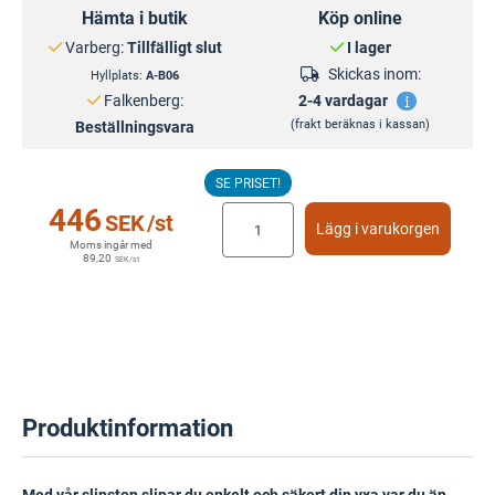
Hämta i butik
Köp online
Varberg:
Tillfälligt slut
I lager
Skickas inom:
Hyllplats:
A-B06
Falkenberg:
2-4 vardagar
(frakt beräknas i kassan)
Beställningsvara
SE PRISET!
446
SEK
/st
Lägg i varukorgen
Moms ingår med
89,20
SEK
/st
Produktinformation