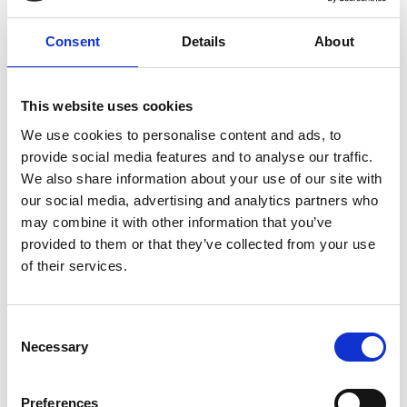
Bredd (mm)
25
Diameter (mm)
75
Consent
Details
About
Kornstorlek
600/180
This website uses cookies
We use cookies to personalise content and ads, to
provide social media features and to analyse our traffic.
We also share information about your use of our site with
our social media, advertising and analytics partners who
may combine it with other information that you’ve
provided to them or that they’ve collected from your use
of their services.
Consent
Necessary
Selection
Preferences