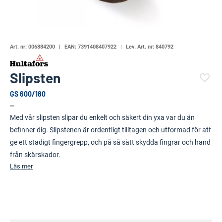
Art. nr:
006884200
EAN:
7391408407922
Lev. Art. nr:
840792
Slipsten
GS 600/180
(6368-)
Med vår slipsten slipar du enkelt och säkert din yxa var du än
befinner dig. Slipstenen är ordentligt tilltagen och utformad för att
ge ett stadigt fingergrepp, och på så sätt skydda fingrar och hand
från skärskador.
Läs mer