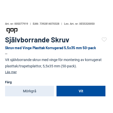
Art. nr:
005077919
EAN:
7392814070328
Lev. Art. nr:
XE55320050
Självborrande Skruv
Skruv med Vinge Plasttak Korrugerad 5,5x35 mm 50-pack
(122277-)
Vit självborrande skruv med vinge för montering av korrugerat
plasttak/trapetsplattor, 5,5x35 mm (50-pack).
Läs mer
Färg
Mörkgrå
Vit