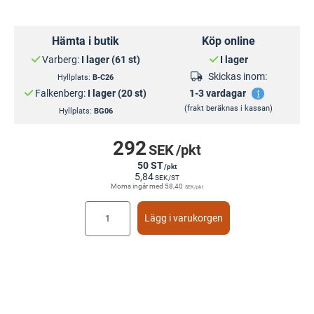
Hämta i butik
Köp online
Varberg:
I lager (61 st)
I lager
Skickas inom:
Hyllplats:
B-C26
Falkenberg:
I lager (20 st)
1-3 vardagar
(frakt beräknas i kassan)
Hyllplats:
BG06
292
SEK
/pkt
50 ST
/pkt
5,84
SEK
/ST
Moms ingår med
58,40
SEK
/pkt
Lägg i varukorgen