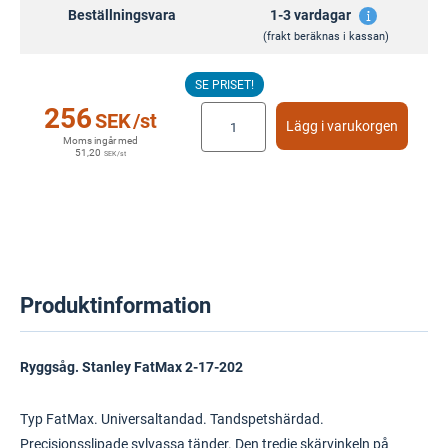
Beställningsvara
1-3 vardagar
(frakt beräknas i kassan)
SE PRISET!
256
SEK
/st
Lägg i varukorgen
Moms ingår med
51,20
SEK
/st
Produktinformation
Ryggsåg. Stanley FatMax 2-17-202
Typ FatMax. Universaltandad. Tandspetshärdad.
Precisionsslipade sylvassa tänder. Den tredje skärvinkeln på