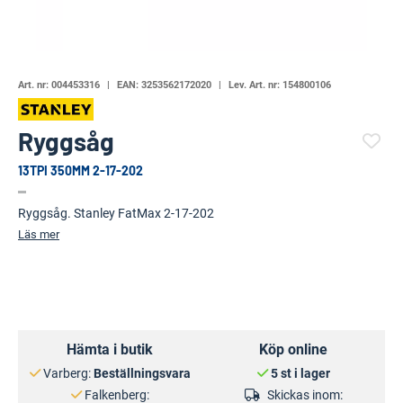
Art. nr:
004453316
EAN:
3253562172020
Lev. Art. nr:
154800106
Ryggsåg
13TPI 350MM 2-17-202
(6571-)
Ryggsåg. Stanley FatMax 2-17-202
Läs mer
Hämta i butik
Köp online
Varberg:
Beställningsvara
5 st i lager
Falkenberg:
Skickas inom: