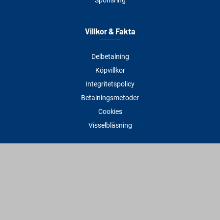
Villkor & Fakta
Delbetalning
Köpvillkor
Integritetspolicy
Betalningsmetoder
Cookies
Visselblåsning
Adress
Varbergs Trä Varberg
Susvindsvägen 22
432 32 Varberg