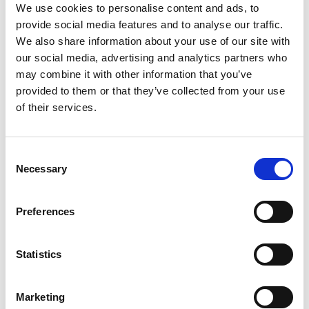
Vikt med batteri (kg)
2,3-2,6
We use cookies to personalise content and ads, to
provide social media features and to analyse our traffic.
We also share information about your use of our site with
our social media, advertising and analytics partners who
may combine it with other information that you’ve
provided to them or that they’ve collected from your use
Dokument
of their services.
Användarhandbok
Consent
Necessary
Selection
Sprängskiss
Preferences
Statistics
Marketing