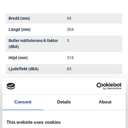
Bredd (mm)
93
Längd (mm)
304
Buller mättolerans K-faktor
3
(dBA)
Höjd (mm)
318
Ljudeffekt (dBA)
85
Ljudtryck (dBA)
78
Spänning (V)
18
Consent
Details
About
Tråddiameter (mm)
0,8
Vibrationstolerans K-faktor
1,5
(m/s²)
This website uses cookies