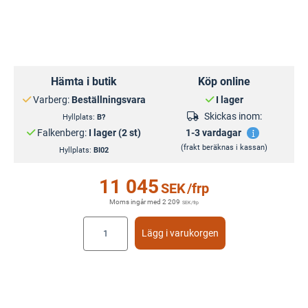
Hämta i butik
Köp online
Varberg:
Beställningsvara
I lager
Skickas inom:
Hyllplats:
B?
Falkenberg:
I lager (2 st)
1-3 vardagar
(frakt beräknas i kassan)
Hyllplats:
BI02
11 045
SEK
/frp
Moms ingår med
2 209
SEK
/frp
Lägg i varukorgen