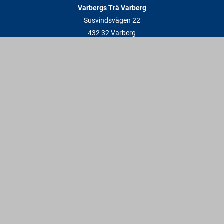
Varbergs Trä Varberg
Susvindsvägen 22
432 32 Varberg
Hitta till oss
Varbergs Trä Falkenberg
Plankagårdsvägen 3
311 45 Falkenberg
Hitta till oss
Kontakt
info@varbergstra.se
Varberg:
0340 69 00 00
Falkenberg:
0346 69 00 00
Vardagar: 6:30 - 17 | Lördagar: 9 - 12 | Söndagar & röda dagar: