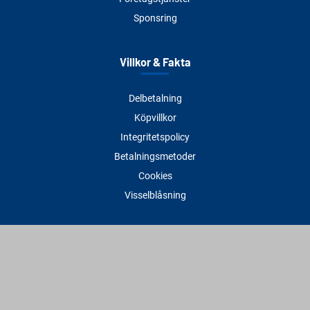
Sponsring
Villkor & Fakta
Delbetalning
Köpvillkor
Integritetspolicy
Betalningsmetoder
Cookies
Visselblåsning
Adress
Varbergs Trä Varberg
Susvindsvägen 22
432 32 Varberg