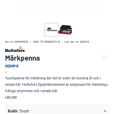
Art. nr:
006949033
EAN:
7317846503118
Lev. Art. nr:
650310
Märkpenna
HIDHM R
(6381-)
Tuschpenna för märkning där det är svårt att komma åt och i
smala hål. Hultafors Djuphålsmärkare är anpassad för märkning i
trånga utrymmen och i smala hål.
Läs mer
Kulör
Svart