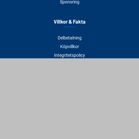
Sponsring
Villkor & Fakta
Delbetalning
Köpvillkor
Integritetspolicy
Betalningsmetoder
Cookies
Visselblåsning
Adress
Varbergs Trä Varberg
Susvindsvägen 22
432 32 Varberg