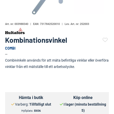
Art. nr:
003988340
EAN:
7317842520010
Lev. Art. nr:
252003
Kombinationsvinkel
COMBI
(6218-)
Combivinkeln används för att mäta befintliga vinklar eller överföra
vinklar från ett mätställe till ett arbetsstycke.
Hämta i butik
Köp online
Varberg:
Tillfälligt slut
I lager (minsta beställning
5)
Hyllplats:
BX06