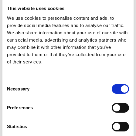
This website uses cookies
Vikt (kg)
3,5
We use cookies to personalise content and ads, to
Vikt med batteri (kg)
3,5
provide social media features and to analyse our traffic.
We also share information about your use of our site with
CE-märkt
Ja
our social media, advertising and analytics partners who
may combine it with other information that you’ve
provided to them or that they’ve collected from your use
of their services.
Dokument
Consent
Necessary
Selection
Användarhandbok
Preferences
Sprängskiss
Statistics