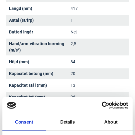
Längd (mm)
417
Antal (st/frp)
1
Batteri ingår
Nej
Hand/arm-vibration borrning
2,5
(m/s²)
Höjd (mm)
84
Kapacitet betong (mm)
20
Kapacitet stål (mm)
13
Kapacitet trä (mm)
26
Ljudeffekt (dBA)
97
Slaghastighet (slag/min)
0-4000
Consent
Details
About
Varvtal (min-1)
0-1100