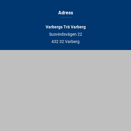
Adress
Varbergs Trä Varberg
Susvindsvägen 22
432 32 Varberg
Hitta till oss
Varbergs Trä Falkenberg
Plankagårdsvägen 3
311 45 Falkenberg
Hitta till oss
Kontakt
info@varbergstra.se