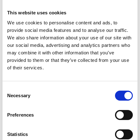
Glöm ej transporthäck vid beställning av lösa delar
Vid beställning av 15 eller fler lösa delar så som balkar, spiror,
This website uses cookies
stolpar mm så bör även transporthäck beställas. Du kommer
We use cookies to personalise content and ads, to
ha nytta av den! Vid beställning av kompletta paket ingår
provide social media features and to analyse our traffic.
häck/häckar.
We also share information about your use of our site with
our social media, advertising and analytics partners who
Ställningsutbildning
may combine it with other information that you’ve
provided to them or that they’ve collected from your use
Privatpersoner som bygger ställning för eget bruk har
of their services.
inget krav på utbildning, med det rekommenderas.
En fackman som bygger, ändrar eller nedmonterar
ställning måste ha en utbildning.
Consent
Necessary
Selection
Ställningsutbildningar går att genomföra fysikt via lokala
utbildningsföretag, eller online via exempelvis
Instuktörerna i
Preferences
Norden AB
Statistics