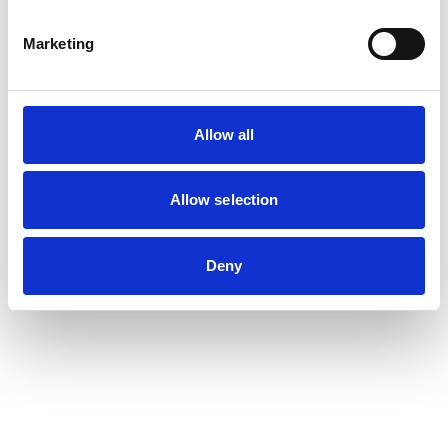
Monteringsinstruktion
Unihak byggställning
Marketing
Monteringsinstruktion & användarmanual
Custers rullställning
Allow all
Typkontrollintyg
Unihak
Allow selection
Deny