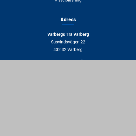
Adress
Varbergs Trä Varberg
Susvindsvägen 22
432 32 Varberg
Hitta till oss
Varbergs Trä Falkenberg
Plankagårdsvägen 3
311 45 Falkenberg
Hitta till oss
Kontakt
info@varbergstra.se