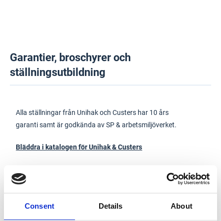
Garantier, broschyrer och
ställningsutbildning
Alla ställningar från Unihak och Custers har 10 års
garanti samt är godkända av SP & arbetsmiljöverket.
Bläddra i katalogen för Unihak & Custers
UNIHAKs ställning passar ihop med andra fabrikat; Haki,
Alhak, Ihak
AFS 2013:4 §41 skall följas vid blandning med andra
Consent
Details
About
typgodkända ställningar.