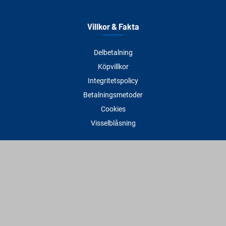
Villkor & Fakta
Delbetalning
Köpvillkor
Integritetspolicy
Betalningsmetoder
Cookies
Visselblåsning
Adress
Varbergs Trä Varberg
Susvindsvägen 22
432 32 Varberg