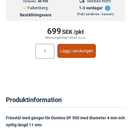
Skickas inom:
Hyllplats:
AE-FES
Falkenberg:
1-3 vardagar
(frakt beräknas i kassan)
Beställningsvara
699
SEK
/pkt
Moms ingår med
139,80
SEK
/pkt
Lägg i varukorgen
Produktinformation
Frässtål med gängor för Domino DF 500 med diameter 4 mm och
nyttig längd 11 mm.