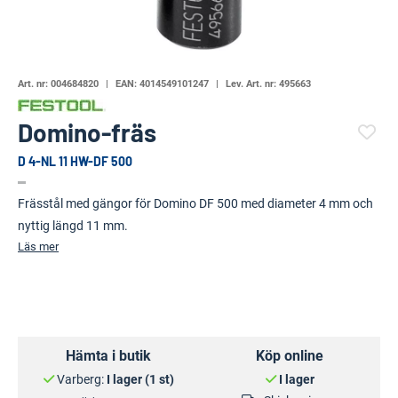
Art. nr:
004684820
EAN:
4014549101247
Lev. Art. nr:
495663
Domino-fräs
D 4-NL 11 HW-DF 500
(121037-)
Frässtål med gängor för Domino DF 500 med diameter 4 mm och
nyttig längd 11 mm.
Läs mer
Hämta i butik
Köp online
Varberg:
I lager (1 st)
I lager