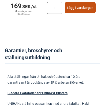
169
SEK
/st
Lägg i varukorgen
Moms ingår med
33,80
SEK
/st
Garantier, broschyrer och
ställningsutbildning
Alla ställningar från Unihak och Custers har 10 års
garanti samt är godkända av SP & arbetsmiljöverket.
Bläddra i katalogen för Unihak & Custers
UNIHAKs ställning passar ihop med andra fabrikat; Haki,