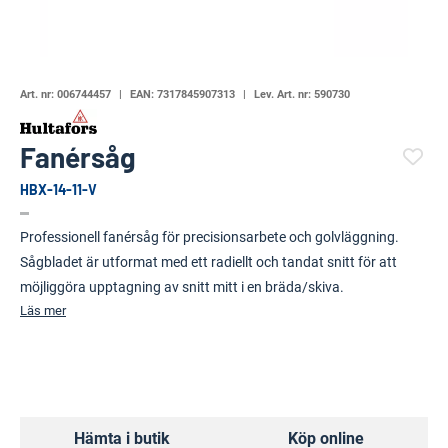
Art. nr:
006744457
EAN:
7317845907313
Lev. Art. nr:
590730
Fanérsåg
HBX-14-11-V
(6339-)
Professionell fanérsåg för precisionsarbete och golvläggning.
Sågbladet är utformat med ett radiellt och tandat snitt för att
möjliggöra upptagning av snitt mitt i en bräda/skiva.
Läs mer
Hämta i butik
Köp online