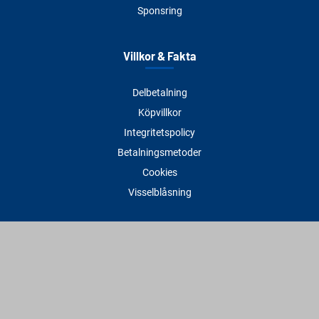
Sponsring
Villkor & Fakta
Delbetalning
Köpvillkor
Integritetspolicy
Betalningsmetoder
Cookies
Visselblåsning
Adress
Varbergs Trä Varberg
Susvindsvägen 22
432 32 Varberg