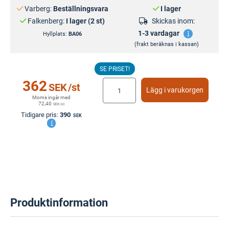
Varberg:
Beställningsvara
I lager
Falkenberg:
I lager (2 st)
Skickas inom:
1-3 vardagar
Hyllplats:
BA06
(frakt beräknas i kassan)
SE PRISET!
362
SEK
/st
Lägg i varukorgen
Moms ingår med
72,40
SEK
/st
Tidigare pris:
390
SEK
Produktinformation