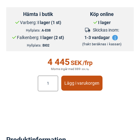
Hämta i butik
Köp online
Varberg:
I lager (1 st)
I lager
Skickas inom:
Hyllplats:
A-E08
Falkenberg:
I lager (2 st)
1-3 vardagar
(frakt beräknas i kassan)
Hyllplats:
BI02
4 445
SEK
/frp
Moms ingår med
889
SEK
/frp
Lägg i varukorgen
Produktinformation