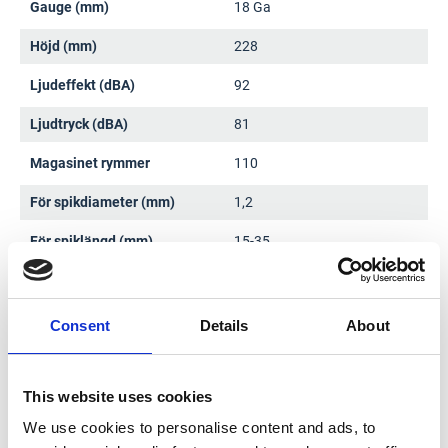
Gauge (mm)
18 Ga
Höjd (mm)
228
Ljudeffekt (dBA)
92
Ljudtryck (dBA)
81
Magasinet rymmer
110
För spikdiameter (mm)
1,2
För spiklängd (mm)
15-35
Vibrationstolerans K-faktor
1,5
(m/s²)
Consent
Details
About
Vikt med batteri (kg)
2,1-2,4
This website uses cookies
We use cookies to personalise content and ads, to