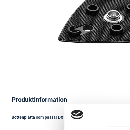
Produktinformation
Bottenplatta som passar DX 93 och används för att fästa StickF