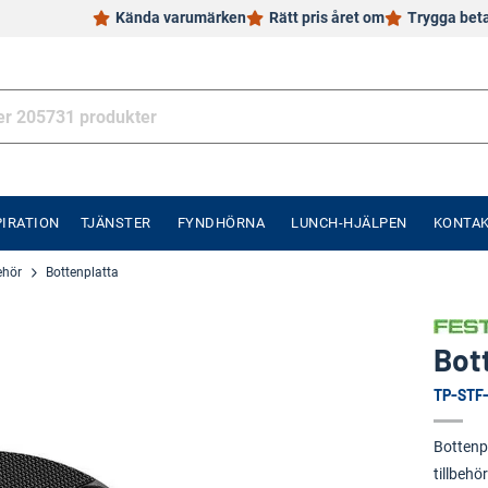
Kända varumärken
Rätt pris året om
Trygga bet
PIRATION
TJÄNSTER
FYNDHÖRNA
LUNCH-HJÄLPEN
KONTA
ehör
Bottenplatta
Bot
TP-STF
Bottenp
tillbeh