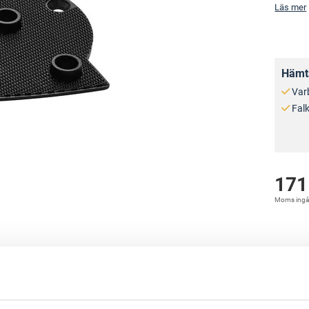
Läs mer
Hämta
Var
Fal
171
Moms ingå
ix-tillbehöret TP-STF-V93-W.