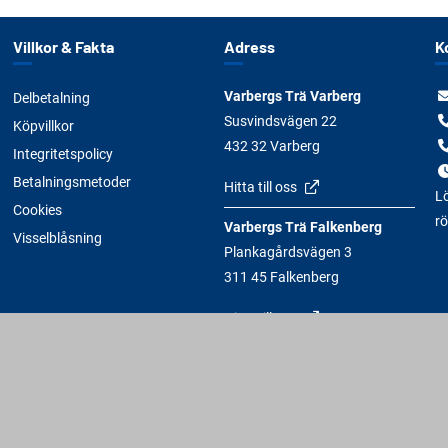
Villkor & Fakta
Adress
K
Varbergs Trä Varberg
Delbetalning
Susvindsvägen 22
Köpvillkor
432 32 Varberg
Integritetspolicy
Betalningsmetoder
Hitta till oss
Lö
Cookies
rö
Varbergs Trä Falkenberg
Visselblåsning
Plankagårdsvägen 3
311 45 Falkenberg
Hitta till oss