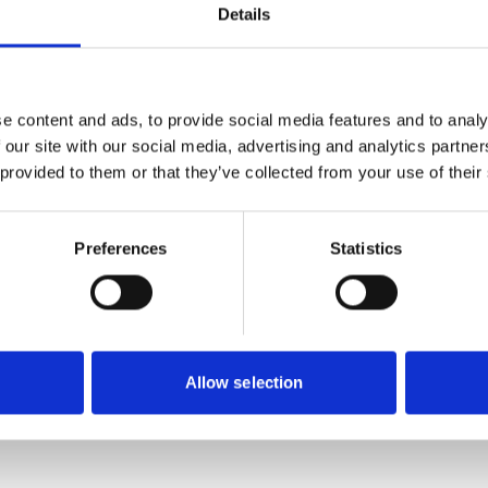
Details
t fästa StickFix-tillbehöret TP-STF-V93-W. Vid
 på bottenplattan med en tryckknapp, vilket sparar
e content and ads, to provide social media features and to analy
 our site with our social media, advertising and analytics partn
 provided to them or that they’ve collected from your use of their
Preferences
Statistics
Allow selection