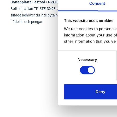
Bottenplatta Festool TP-STF-DX93
Consent
Bottenplattan TP-STF-DX93 är lämplig för DX 93 och används för at
slitage behöver du inte byta hela bottenplattan - slipplattan fästs
This website uses cookies
både tid och pengar.
We use cookies to personalis
information about your use of
other information that you’ve
Consent
Necessary
Selection
Deny