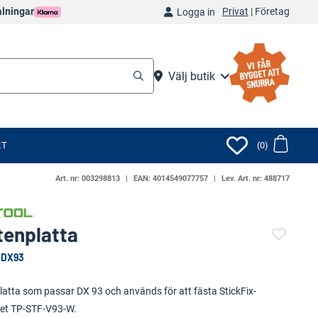
Privat
|
Företag
alningar
Logga in
Välj butik
KT
(0)
Art. nr:
003298813
EAN:
4014549077757
Lev. Art. nr:
488717
tenplatta
-DX93
(121629-)
latta som passar DX 93 och används för att fästa StickFix-
öret TP-STF-V93-W.