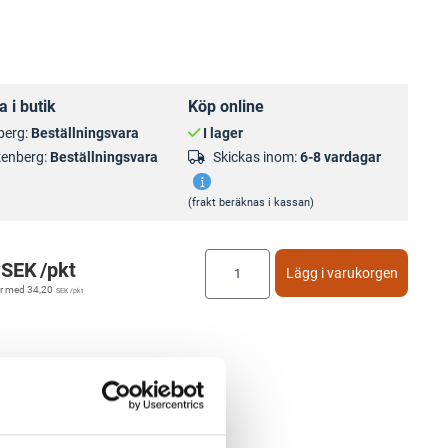
 i butik
Köp online
berg:
Beställningsvara
I lager
kenberg:
Beställningsvara
Skickas inom:
6-8 vardagar
(frakt beräknas i kassan)
SEK
/pkt
Lägg i varukorgen
r med
34,20
SEK
/pkt