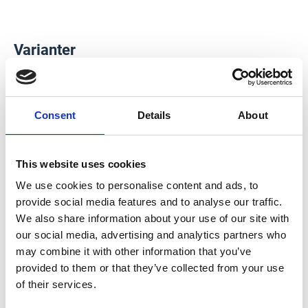
Varianter
Art.nr
Färg
Lagersaldo
Consent
Details
About
502698771
Svart
Varberg: 4
Falkenberg: 0
502698770
Vit
Varberg: 4
This website uses cookies
Falkenberg: 0
We use cookies to personalise content and ads, to
provide social media features and to analyse our traffic.
502698772
Vitriol
Varberg: 1
Falkenberg: 0
We also share information about your use of our site with
our social media, advertising and analytics partners who
may combine it with other information that you’ve
provided to them or that they’ve collected from your use
of their services.