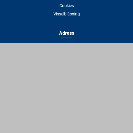
Cookies
Visselblåsning
Adress
Varbergs Trä Varberg
Susvindsvägen 22
432 32 Varberg
Hitta till oss
Varbergs Trä Falkenberg
Plankagårdsvägen 3
311 45 Falkenberg
Hitta till oss
Kontakt