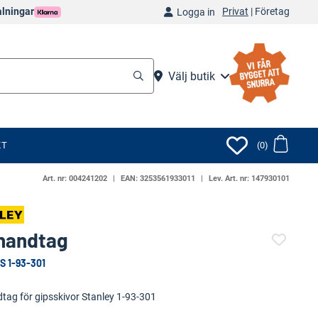
Privat
|
Företag
alningar
Logga in
Välj butik
KT
(0)
Art. nr:
004241202
EAN:
3253561933011
Lev. Art. nr:
147930101
handtag
S 1-93-301
(6568-)
tag för gipsskivor Stanley 1-93-301