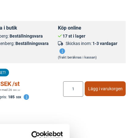
 i butik
Köp online
berg:
Beställningsvara
17 st i lager
kenberg:
Beställningsvara
Skickas inom:
1-3 vardagar
(frakt beräknas i kassan)
SET!
SEK
/st
Lägg i varukorgen
r med
26
SEK
/st
pris:
185
SEK