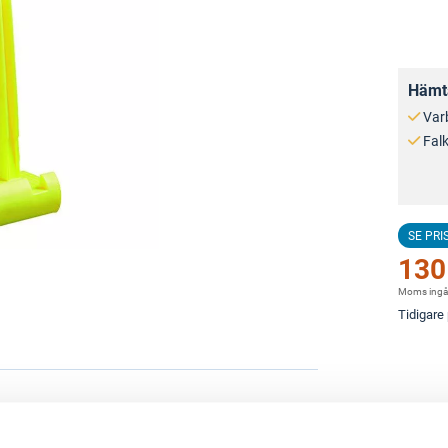
Hämta
Var
Fal
SE PRI
130
Moms ingå
Tidigare 