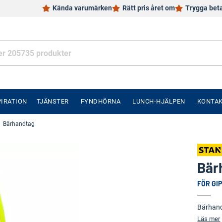
Kända varumärken
Rätt pris året om
Trygga bet
PIRATION
TJÄNSTER
FYNDHÖRNA
LUNCH-HJÄLPEN
KONTA
Bärhandtag
Bär
FÖR GIP
Bärhand
Läs mer