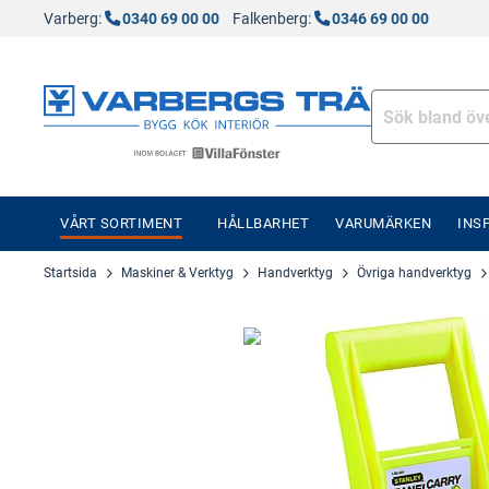
Varberg:
0340 69 00 00
Falkenberg:
0346 69 00 00
VÅRT SORTIMENT
HÅLLBARHET
VARUMÄRKEN
INS
Startsida
Maskiner & Verktyg
Handverktyg
Övriga handverktyg