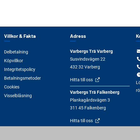
Villkor & Fakta
Adress
K
Varbergs Trä Varberg
Delbetalning
Susvindsvägen 22
Köpvillkor
432 32 Varberg
Integritetspolicy
Betalningsmetoder
Hitta till oss
Lö
Cookies
rö
Varbergs Trä Falkenberg
Visselblåsning
Plankagårdsvägen 3
311 45 Falkenberg
Hitta till oss