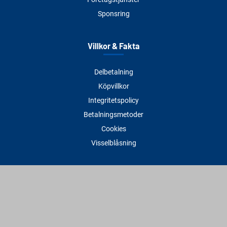
Sponsring
Villkor & Fakta
Delbetalning
Köpvillkor
Integritetspolicy
Betalningsmetoder
Cookies
Visselblåsning
Adress
Varbergs Trä Varberg
Susvindsvägen 22
432 32 Varberg