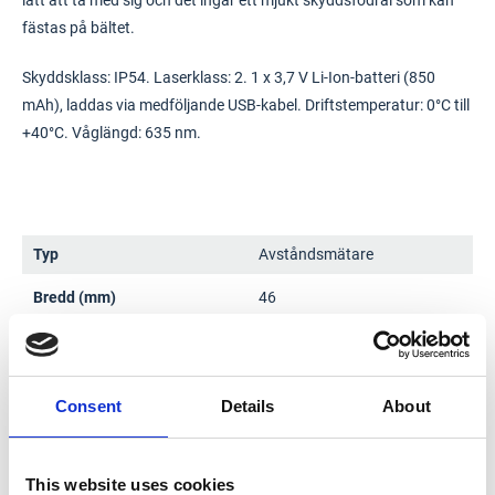
lätt att ta med sig och det ingår ett mjukt skyddsfodral som kan
fästas på bältet.
Skyddsklass: IP54. Laserklass: 2. 1 x 3,7 V Li-Ion-batteri (850
mAh), laddas via medföljande USB-kabel. Driftstemperatur: 0°C till
+40°C. Våglängd: 635 nm.
Typ
Avståndsmätare
Bredd (mm)
46
Batteri
1 x 3,7 V Li-Ion-batteri (850
mAh), laddas via medföljande
USB-kabel
Consent
Details
About
Bluetooth
Ja
Djup (mm)
28
This website uses cookies