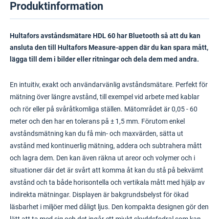
Produktinformation
Hultafors avståndsmätare HDL 60 har Bluetooth så att du kan
ansluta den till Hultafors Measure-appen där du kan spara mått,
lägga till dem i bilder eller ritningar och dela dem med andra.
En intuitiv, exakt och användarvänlig avståndsmätare. Perfekt för
mätning över längre avstånd, till exempel vid arbete med kablar
och rör eller på svåråtkomliga ställen. Mätområdet är 0,05 - 60
meter och den har en tolerans på ± 1,5 mm. Förutom enkel
avståndsmätning kan du få min- och maxvärden, sätta ut
avstånd med kontinuerlig mätning, addera och subtrahera mått
och lagra dem. Den kan även räkna ut areor och volymer och i
situationer där det är svårt att komma åt kan du stå på bekvämt
avstånd och ta både horisontella och vertikala mått med hjälp av
indirekta mätningar. Displayen är bakgrundsbelyst för ökad
läsbarhet i miljöer med dåligt ljus. Den kompakta designen gör den