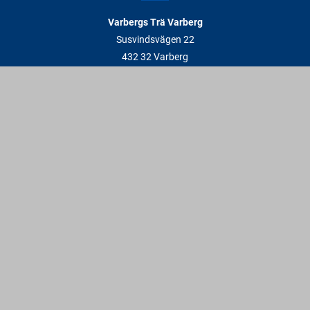
Varbergs Trä Varberg
Susvindsvägen 22
432 32 Varberg
Hitta till oss
Varbergs Trä Falkenberg
Plankagårdsvägen 3
311 45 Falkenberg
Hitta till oss
Kontakt
info@varbergstra.se
Varberg:
0340 69 00 00
Falkenberg:
0346 69 00 00
Vardagar: 6:30 - 17 | Lördagar: 9 - 12 | Söndagar & röda dagar: