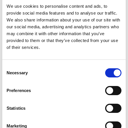
Höjd (mm)
119
We use cookies to personalise content and ads, to
provide social media features and to analyse our traffic.
Laserklass
2
We also share information about your use of our site with
our social media, advertising and analytics partners who
Räckvidd (m)
0,05-60
may combine it with other information that you’ve
Temperaturområde (°C)
Drift 0 till +40
provided to them or that they’ve collected from your use
of their services.
Tolerans (mm)
+/- 1,5
Våglängd (nm)
635
Consent
Vikt (kg)
0,1
Necessary
Selection
IP-klass
IP54
Preferences
Statistics
Marketing