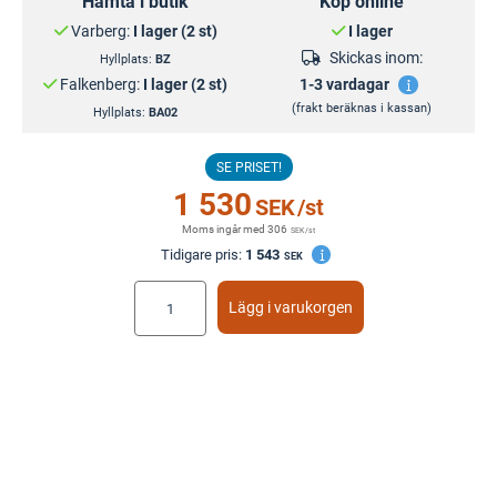
Hämta i butik
Köp online
Varberg:
I lager (2 st)
I lager
Skickas inom:
Hyllplats:
BZ
Falkenberg:
I lager (2 st)
1-3 vardagar
(frakt beräknas i kassan)
Hyllplats:
BA02
SE PRISET!
1 530
SEK
/st
Moms ingår med
306
SEK
/st
Tidigare pris:
1 543
SEK
Lägg i varukorgen