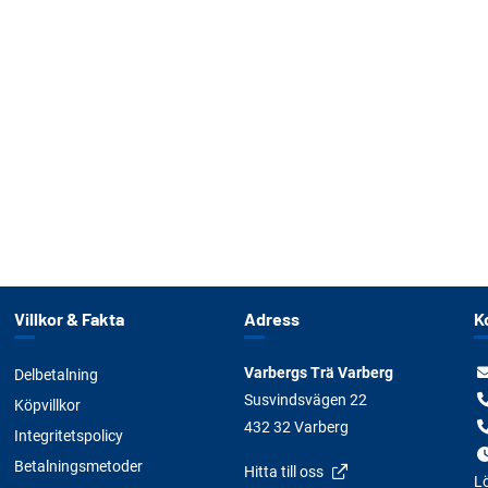
Villkor & Fakta
Adress
K
Varbergs Trä Varberg
Delbetalning
Susvindsvägen 22
Köpvillkor
432 32 Varberg
Integritetspolicy
Betalningsmetoder
Hitta till oss
Lö