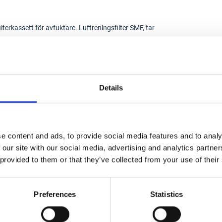
ilterkassett för avfuktare. Luftreningsfilter SMF, tar
lar ur luften. Utrusta din Wood´s avfuktare med ett
askinen ut och renar luften samtidigt. Allt för att
Wood´s avfuktarnas mycket goda luftgenomströmning
ch effektiv uppsamling av partiklar i SMF-filtret.
Details
rlänger livslängden. För stora mängder damm (och
erad livslängd på maskinen.
e content and ads, to provide social media features and to analy
 our site with our social media, advertising and analytics partn
eningsfilter
 provided to them or that they’ve collected from your use of their
804-5
Preferences
Statistics