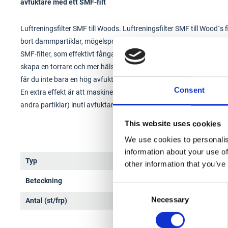
avfuktare med ett SMF-filt
Luftreningsfilter SMF till Woods. Luftreningsfilter SMF till Wood´s f
bort dammpartiklar, mögelsporer, pollen och andra otrevliga partik
SMF-filter, som effektivt fångar upp dessa. På så sätt både torkar m
skapa en torrare och mer hälsosam miljö i ditt hem. Tack vare 
får du inte bara en hög avfuktningskapacitet, utan också en snabb o
Consent
En extra effekt är att maskinen hålls ren inuti vilket avsevärt fö
andra partiklar) inuti avfuktaren är den största orsaken till reduc
This website uses cookies
We use cookies to personalis
information about your use of
Typ
Luftr
other information that you’ve
Beteckning
8012
Consent
Necessary
Selection
Antal (st/frp)
5