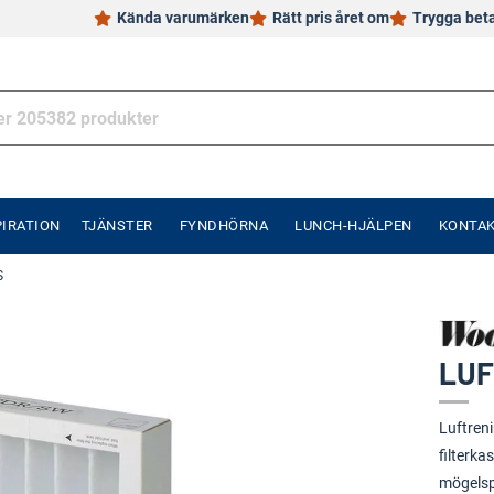
Kända varumärken
Rätt pris året om
Trygga bet
PIRATION
TJÄNSTER
FYNDHÖRNA
LUNCH-HJÄLPEN
KONTA
S
LUF
Luftreni
filterka
mögelspo