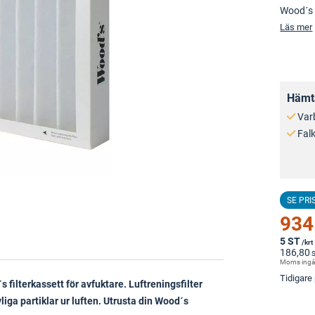
Wood´s 
Läs mer
Hämta
Var
Fal
SE PRI
934
5 ST
/krt
186,80
Moms ingå
Tidigare 
s filterkassett för avfuktare. Luftreningsfilter
iga partiklar ur luften. Utrusta din Wood´s