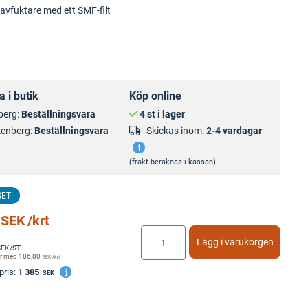
avfuktare med ett SMF-filt
 i butik
Köp online
berg:
Beställningsvara
4 st i lager
kenberg:
Beställningsvara
Skickas inom:
2-4 vardagar
(frakt beräknas i kassan)
SET!
SEK
/krt
Lägg i varukorgen
SEK
/ST
r med
186,80
SEK
/krt
pris:
1 385
SEK