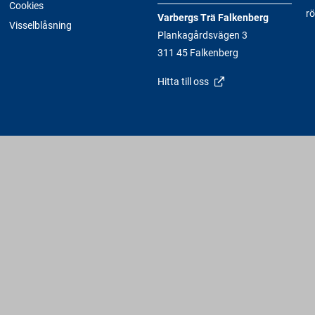
Cookies
rö
Varbergs Trä Falkenberg
Visselblåsning
Plankagårdsvägen 3
311 45 Falkenberg
Hitta till oss