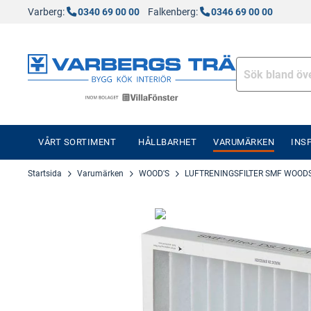
Varberg:
0340 69 00 00
Falkenberg:
0346 69 00 00
VÅRT SORTIMENT
HÅLLBARHET
VARUMÄRKEN
INS
Startsida
Varumärken
WOOD'S
LUFTRENINGSFILTER SMF WOOD