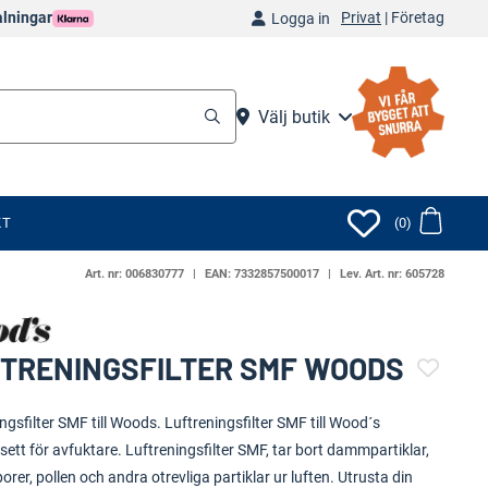
Privat
|
Företag
alningar
Logga in
Välj butik
KT
(0)
Art. nr:
006830777
EAN:
7332857500017
Lev. Art. nr:
605728
TRENINGSFILTER SMF WOODS
(109540-1716)
ngsfilter SMF till Woods. Luftreningsfilter SMF till Wood´s
ssett för avfuktare. Luftreningsfilter SMF, tar bort dammpartiklar,
rer, pollen och andra otrevliga partiklar ur luften. Utrusta din